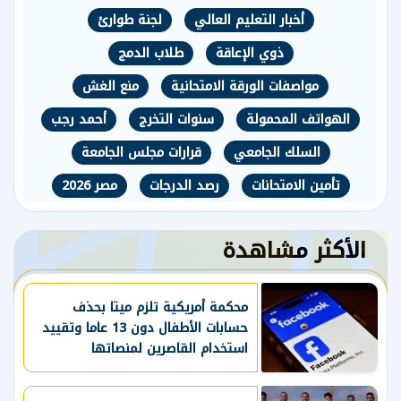
أخبار التعليم العالي
لجنة طوارئ
ذوي الإعاقة
طلاب الدمج
مواصفات الورقة الامتحانية
منع الغش
الهواتف المحمولة
سنوات التخرج
أحمد رجب
السلك الجامعي
قرارات مجلس الجامعة
تأمين الامتحانات
رصد الدرجات
مصر 2026
الأكثر مشاهدة
محكمة أمريكية تلزم ميتا بحذف
حسابات الأطفال دون 13 عاما وتقييد
استخدام القاصرين لمنصاتها