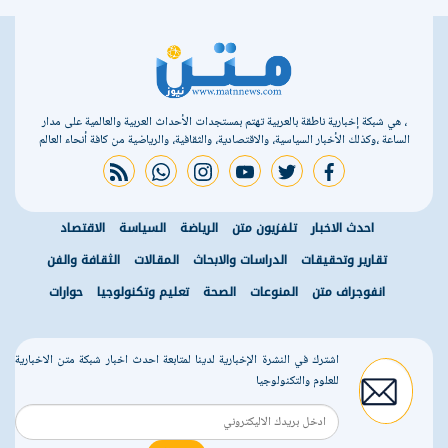
الأوروبية
، هي شبكة إخبارية ناطقة بالعربية تهتم بمستجدات الأحداث العربية والعالمية على مدار
الساعة ،وكذلك الأخبار السياسية، والاقتصادية، والثقافية، والرياضية من كافة أنحاء العالم
rss feed
whatsapp
instagram
youtube
twitter
facebook
احدث الاخبار
تلفزيون متن
الرياضة
السياسة
الاقتصاد
تقارير وتحقيقات
الدراسات والابحاث
المقالات
الثقافة والفن
انفوجراف متن
المنوعات
الصحة
تعليم وتكنولوجيا
حوارات
اشترك في النشرة الإخبارية لدينا لمتابعة احدث اخبار شبكة متن الاخبارية
للعلوم والتكنولوجيا
r