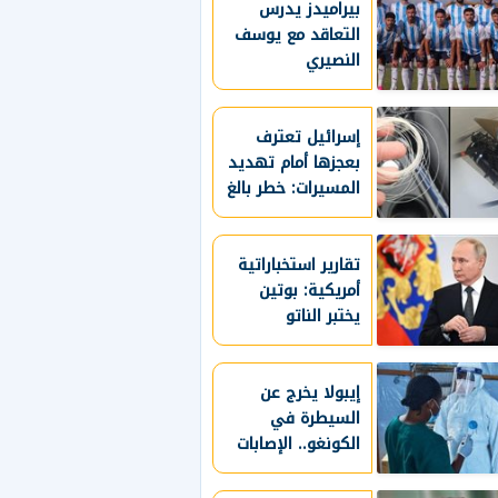
بيراميدز يدرس
القاصرين لمنصاتها
التعاقد مع يوسف
النصيري
إسرائيل تعترف
بعجزها أمام تهديد
المسيرات: خطر بالغ
ولا نملك له حلا
كاملا
تقارير استخباراتية
أمريكية: بوتين
يختبر الناتو
بالهجوم على دولة
بالحلف
إيبولا يخرج عن
السيطرة في
الكونغو.. الإصابات
تتجاوز 4 آلاف حالة