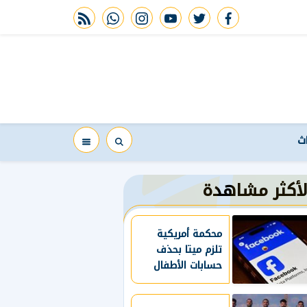
rss feed
whatsapp
instagram
youtube
twitter
facebook
اث
لأكثر مشاهدة
محكمة أمريكية
تلزم ميتا بحذف
حسابات الأطفال
دون 13 عاما
وتقييد استخدام