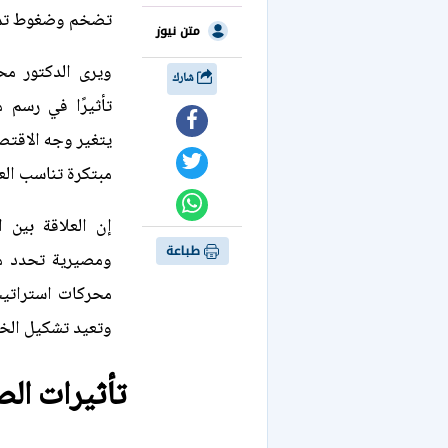
تضخم وضغوط تموي
متن نيوز
ويرى الدكتور مح
شارك
تأثيرًا في رسم م
يتغير وجه الاقتصا
مبتكرة تناسب العا
إن العلاقة بين 
طباعة
ومصيرية تحدد مد
محركات استراتيجي
وتعيد تشكيل الخار
تأثيرات الص