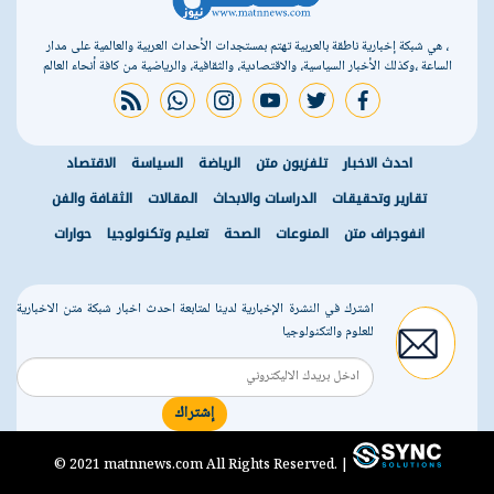
، هي شبكة إخبارية ناطقة بالعربية تهتم بمستجدات الأحداث العربية والعالمية على مدار
الساعة ،وكذلك الأخبار السياسية، والاقتصادية، والثقافية، والرياضية من كافة أنحاء العالم
rss feed
whatsapp
instagram
youtube
twitter
facebook
احدث الاخبار
تلفزيون متن
الرياضة
السياسة
الاقتصاد
تقارير وتحقيقات
الدراسات والابحاث
المقالات
الثقافة والفن
انفوجراف متن
المنوعات
الصحة
تعليم وتكنولوجيا
حوارات
اشترك في النشرة الإخبارية لدينا لمتابعة احدث اخبار شبكة متن الاخبارية
للعلوم والتكنولوجيا
إشتراك
r
© 2021 matnnews.com All Rights Reserved. |