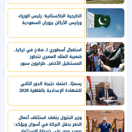
الخارجية الباكستانية: رئيس الوزراء
ورئيس الأركان يزوران السعودية
استقبال أسطوري لـ صلاح في تركيا..
شعبية الملك المصري تتجاوز
المستطيل الأخضر.. طرابزون سبور
يسعي لاستعادة لقب الدوري التركي
وتعزيز حظوظه في المنافسات
الأوروبية
رسميًا.. اعتماد نتيجة الدور الثاني
للشهادة الإعدادية بالقاهرة 2026
وزير البترول يتفقد استئناف أعمال
الحفر بحقل البركة في أسوان ويؤكد:
صعيد مصر على خريطة الاستثمار