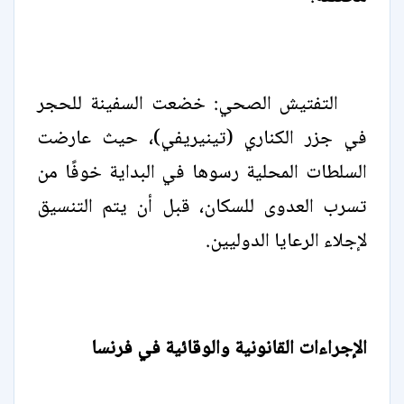
التفتيش الصحي: خضعت السفينة للحجر
في جزر الكناري (تينيريفي)، حيث عارضت
السلطات المحلية رسوها في البداية خوفًا من
تسرب العدوى للسكان، قبل أن يتم التنسيق
لإجلاء الرعايا الدوليين.
الإجراءات القانونية والوقائية في فرنسا