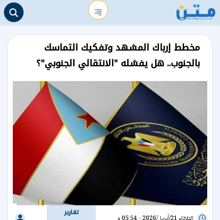
مخطط إرباك المشهد وتفكيك التماسك
بالجنوب.. هل يفشله "الانتقالي الجنوبي"؟
تقارير
الثلاثاء 21/أبريل/2026 - 05:54 م