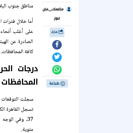
مناطق جنوب البلا
متابعات__متن
نيوز
أما خلال فترات ا
على أغلب أنحاء 
شارك
الصادرة عن الهيئ
كافة المحافظات.
درجات الح
المحافظات
طباعة
سجلت التوقعات ا
مئوية.