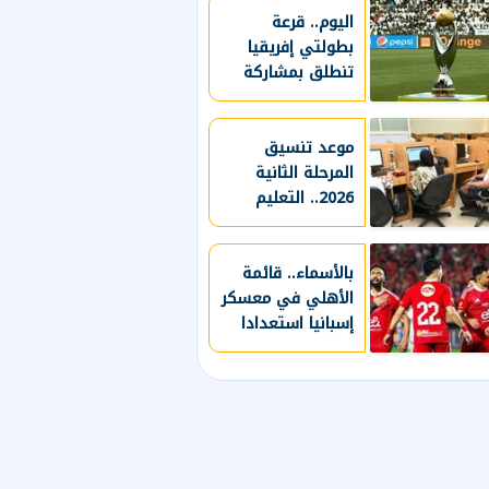
الرغبات
الأوروبية
اليوم.. قرعة
بطولتي إفريقيا
تنطلق بمشاركة
الأندية المصرية
موعد تنسيق
المرحلة الثانية
2026.. التعليم
العالي تكشف
التفاصيل المنتظرة
بالأسماء.. قائمة
الأهلي في معسكر
إسبانيا استعدادا
للموسم الجديد