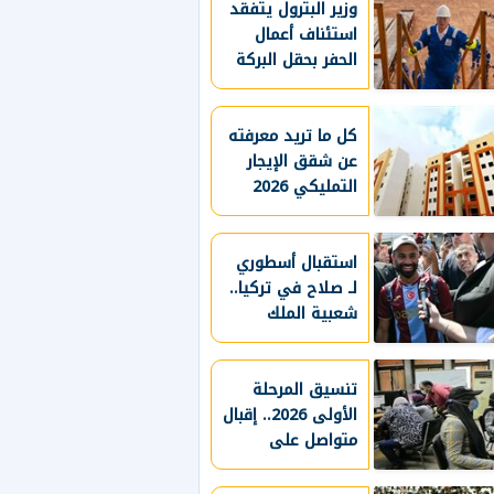
وزير البترول يتفقد
استئناف أعمال
الحفر بحقل البركة
في أسوان ويؤكد:
صعيد مصر على
خريطة الاستثمار
كل ما تريد معرفته
البترولي
عن شقق الإيجار
التمليكي 2026
قبل التقديم
استقبال أسطوري
لـ صلاح في تركيا..
شعبية الملك
المصري تتجاوز
المستطيل الأخضر..
طرابزون سبور
تنسيق المرحلة
يسعي لاستعادة
الأولى 2026.. إقبال
متواصل على
لقب الدوري التركي
معامل هندسة
وتعزيز حظوظه في
المنافسات
القاهرة لتسجيل