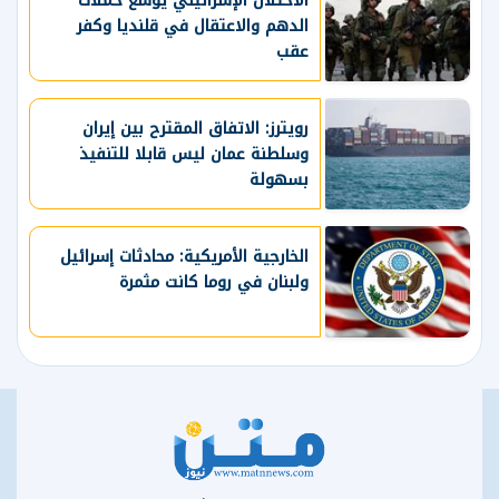
الاحتلال الإسرائيلي يوسع حملات
الدهم والاعتقال في قلنديا وكفر
عقب
رويترز: الاتفاق المقترح بين إيران
وسلطنة عمان ليس قابلا للتنفيذ
بسهولة
الخارجية الأمريكية: محادثات إسرائيل
ولبنان في روما كانت مثمرة