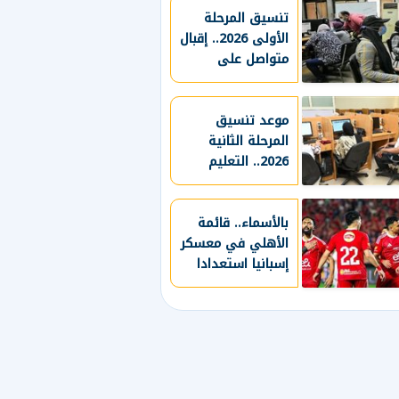
تنسيق المرحلة
الأولى 2026.. إقبال
متواصل على
معامل هندسة
القاهرة لتسجيل
الرغبات
موعد تنسيق
المرحلة الثانية
2026.. التعليم
العالي تكشف
التفاصيل المنتظرة
بالأسماء.. قائمة
الأهلي في معسكر
إسبانيا استعدادا
للموسم الجديد