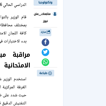
وتكنولوجيا
الدراسي الحالي 2026.
متابعات__متن
قام الوزير بالت
نيوز
بمختلف محافظات 
شارك
كافة اللجان الام
بدء الاختبارات في
مراقبة مب
الامتحانية
طباعة
استخدم الوزير ش
الغرفة المركزية
حيث شدد على ضرور
التفتيش الدقيق ق