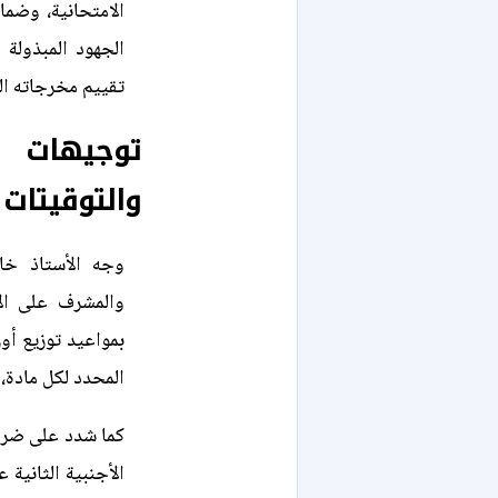
الامتحانية، وضم
الجهود المبذولة 
تقييم مخرجاته الع
توجيهات 
والتوقيتات
وجه الأستاذ خال
والمشرف على الإد
بمواعيد توزيع أور
المحدد لكل مادة،
كما شدد على ضرور
الأجنبية الثانية