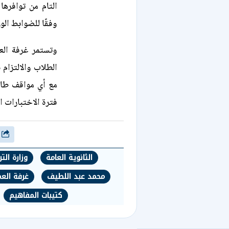
التام من توافرها
وفقًا للضوابط الوز
وتستمر غرفة العم
الطلاب والالتزام
مع أي مواقف طار
فترة الاختبارات ال
شارك
الثانوية العامة
وزارة الت
محمد عبد اللطيف
غرفة العم
كتيبات المفاهيم