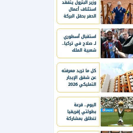
وزير البترول يتفقد
استئناف أعمال
الحفر بحقل البركة
في أسوان ويؤكد:
صعيد مصر على
خريطة الاستثمار
استقبال أسطوري
البترولي
لـ صلاح في تركيا..
شعبية الملك
المصري تتجاوز
المستطيل الأخضر..
طرابزون سبور
كل ما تريد معرفته
عن شقق الإيجار
يسعي لاستعادة
التمليكي 2026
لقب الدوري التركي
قبل التقديم
وتعزيز حظوظه في
المنافسات
الأوروبية
اليوم.. قرعة
بطولتي إفريقيا
تنطلق بمشاركة
الأندية المصرية