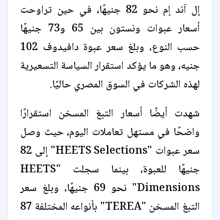
إل آند إم نحو 82 جنيهًا، في حين تراوحت
أسعار عبوات ونستون بين 65 و73 جنيهًا
حسب النوع، وبلغ سعر عبوة دافيدوف 102
جنيه، وهو ما يؤكد استقرار السياسة التسعيرية
لهذه الشركات في السوق المصري حاليًا.
شهدت أيضًا أسعار التبغ المسخن استقرارًا
واضحًا في مستهل تعاملات اليوم، حيث وصل
سعر عبوات "HEETS Selections" إلى 82
جنيهًا للعبوة، بينما سجلت "HEETS
Dimensions" نحو 69 جنيهًا، وبلغ سعر
التبغ المسخن "TEREA" بأنواعه المختلفة 87