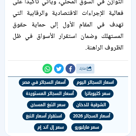
التوازن في السوق المحلي، ويأتي تأكيدًا على
فعالية الإجراءات الاقتصادية والرقابية التي
تهدف في المقام الأول إلى حماية حقوق
المستهلك وضمان استقرار الأسواق في ظل
الظروف الراهنة.
شارك
اسعار السجائر اليوم
أسعار السجائر في مصر
سعر كليوباترا
أسعار السجائر المستوردة
الشرقية للدخان
سعر التبغ المسخن
أسعار السجائر 2026
استقرار أسعار التبغ
سعر مارلبورو
سعر إل آند إم