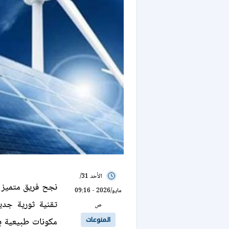
الأحد 31/
نجح فريق متميز م
مايو/2026 - 09:16
تقنية ثورية جديد
ص
المنوعات
مكونات طبيعية بس