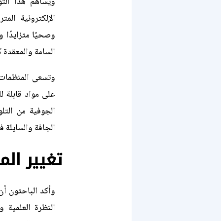
ويساهم هذا الت
الإلكترونية المت
وصحيًا متزايدًا 
السامة والمعقدة كي
وتسعى المنظمات ا
على مواد قابلة ل
الجوفية من التلو
الجافة والسايلة ف
تغيير الم
وأكد الباحثون أن 
النظرة العلمية و