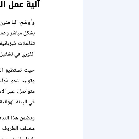
آلية عمل ال
وأوضح الباحثون ف
بشكل مباشر وعميق
تفاعلات فيزيائية
الفوري في تشغيل ا
حيث تستطيع الوح
وتوليد نحو فولت
متواصل، عبر الام
في البيئة الهوائية
ويضمن هذا التدفق
مختلف الظروف الم