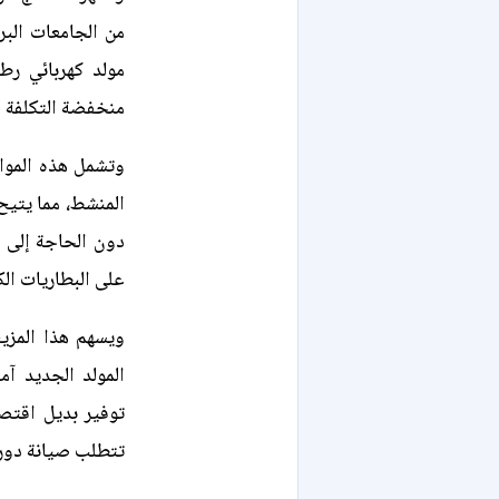
من الجامعات البر
مولد كهربائي ر
منخفضة التكلفة ل
وتشمل هذه المواد
المنشط، مما يتيح
دون الحاجة إلى ا
على البطاريات الك
ويسهم هذا المزي
المولد الجديد آم
توفير بديل اقتص
تتطلب صيانة دور