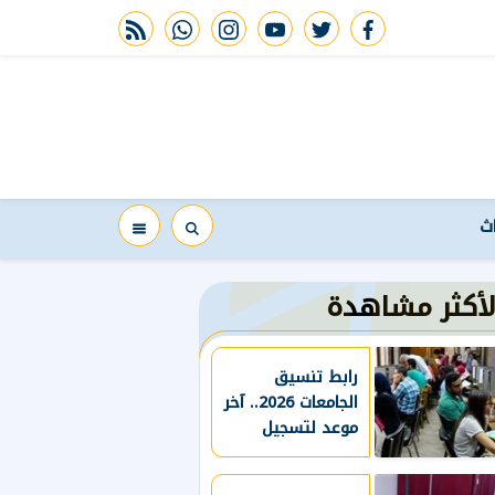
rss feed
whatsapp
instagram
youtube
twitter
facebook
اث
لأكثر مشاهدة
رابط تنسيق
الجامعات 2026.. آخر
موعد لتسجيل
رغبات طلاب
الثانوية العامة