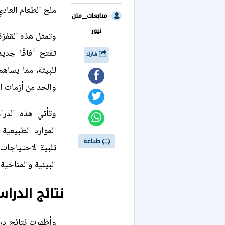
ملح الطعام العادي
متابعات__متن
نيوز
وتمثل هذه القفزة
تفتح آفاقًا جدي
شارك
للبيئة، مما يساه
والحد من أزمات الط
وتأتي هذه الدرا
الموارد الطبيعية 
طباعة
تلبية الاحتياجات 
البيئية والمناخية
نتائج الدرا
وأظهرت نتائج در