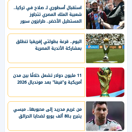
استقبال أسطوري لـ صلاح في تركيا..
شعبية الملك المصري تتجاوز
المستطيل الأخضر.. طرابزون سبور
يسعي لاستعادة لقب الدوري التركي
وتعزيز حظوظه في المنافسات
الأوروبية
اليوم.. قرعة بطولتي إفريقيا تنطلق
بمشاركة الأندية المصرية
11 مليون دولار تشعل خلافًا بين مدن
أمريكية و"فيفا" بعد مونديال 2026
من غريم مدريد إلى محبوبها.. ميسي
يتبرع بـ80 ألف يورو لضحايا الحرائق