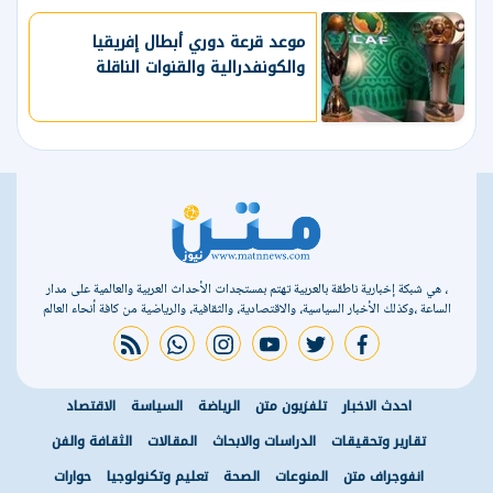
موعد قرعة دوري أبطال إفريقيا
والكونفدرالية والقنوات الناقلة
، هي شبكة إخبارية ناطقة بالعربية تهتم بمستجدات الأحداث العربية والعالمية على مدار
الساعة ،وكذلك الأخبار السياسية، والاقتصادية، والثقافية، والرياضية من كافة أنحاء العالم
rss feed
whatsapp
instagram
youtube
twitter
facebook
احدث الاخبار
تلفزيون متن
الرياضة
السياسة
الاقتصاد
تقارير وتحقيقات
الدراسات والابحاث
المقالات
الثقافة والفن
انفوجراف متن
المنوعات
الصحة
تعليم وتكنولوجيا
حوارات