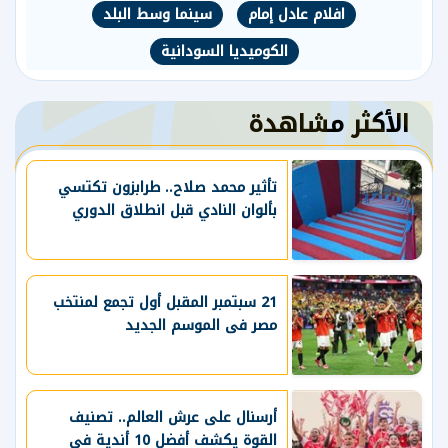
افلام عادل إمام
سينما وسط البلد
الكوميديا السودانية
الأكثر مشاهدة
تأثير محمد صلاح.. طرابزون تكتسي
بألوان النادي قبل انطلاق الدوري
21 سبتمبر المقبل أول تجمع لمنتخب
مصر فى الموسم الجديد
أرسنال على عرش العالم.. تصنيف
القوة يكشف أفضل 10 أندية فى