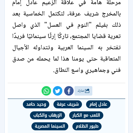
مرحلة هامة في علاقة الزعيم عادل إمام
بالمخرج شريف عرفة، لتكتمل الخماسية بعد
ذلك بفيلم "النوم في العسل" الذي واصل
تعرية قضايا المجتمع، تاركًا إرثًا سينمائيًا فريدًا
تفتخر به السينما العربية وتتداوله الأجيال
المتعاقبة حتى يومنا هذا لما يحمله من صدق
فني وجماهيري واسع النطاق.
شارك
عادل إمام
شريف عرفة
وحيد حامد
اللعب مع الكبار
الإرهاب والكباب
طيور الظلام
السينما المصرية