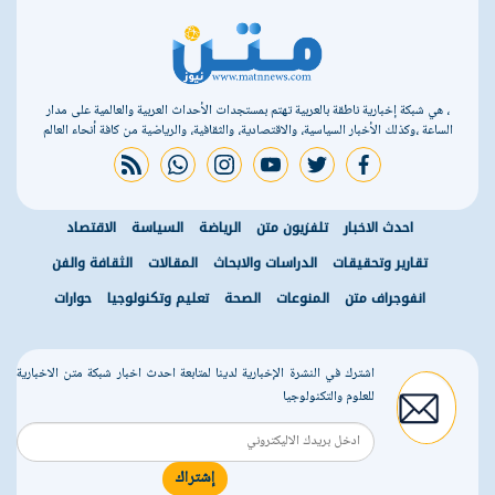
، هي شبكة إخبارية ناطقة بالعربية تهتم بمستجدات الأحداث العربية والعالمية على مدار
الساعة ،وكذلك الأخبار السياسية، والاقتصادية، والثقافية، والرياضية من كافة أنحاء العالم
rss feed
whatsapp
instagram
youtube
twitter
facebook
احدث الاخبار
تلفزيون متن
الرياضة
السياسة
الاقتصاد
تقارير وتحقيقات
الدراسات والابحاث
المقالات
الثقافة والفن
انفوجراف متن
المنوعات
الصحة
تعليم وتكنولوجيا
حوارات
اشترك في النشرة الإخبارية لدينا لمتابعة احدث اخبار شبكة متن الاخبارية
للعلوم والتكنولوجيا
إشتراك
r