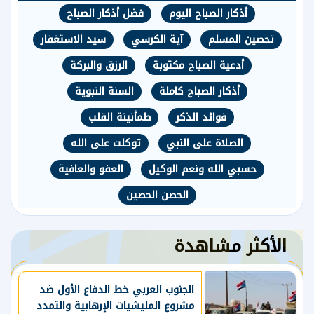
أذكار الصباح اليوم
فضل أذكار الصباح
تحصين المسلم
آية الكرسي
سيد الاستغفار
أدعية الصباح مكتوبة
الرزق والبركة
أذكار الصباح كاملة
السنة النبوية
فوائد الذكر
طمأنينة القلب
الصلاة على النبي
توكلت على الله
حسبي الله ونعم الوكيل
العفو والعافية
الحصن الحصين
الأكثر مشاهدة
الجنوب العربي خط الدفاع الأول ضد
مشروع المليشيات الإرهابية والتمدد