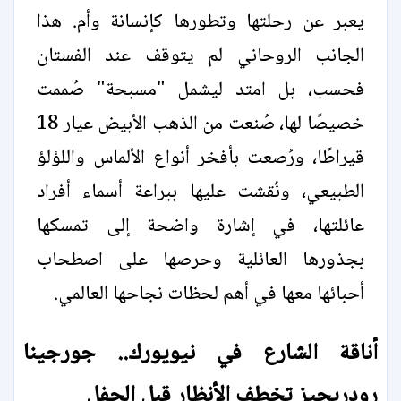
يعبر عن رحلتها وتطورها كإنسانة وأم. هذا
الجانب الروحاني لم يتوقف عند الفستان
فحسب، بل امتد ليشمل "مسبحة" صُممت
خصيصًا لها، صُنعت من الذهب الأبيض عيار 18
قيراطًا، ورُصعت بأفخر أنواع الألماس واللؤلؤ
الطبيعي، ونُقشت عليها ببراعة أسماء أفراد
عائلتها، في إشارة واضحة إلى تمسكها
بجذورها العائلية وحرصها على اصطحاب
أحبائها معها في أهم لحظات نجاحها العالمي.
أناقة الشارع في نيويورك.. جورجينا
رودريجيز تخطف الأنظار قبل الحفل