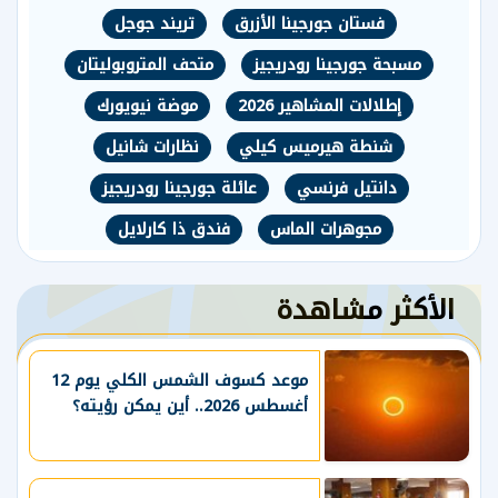
فستان جورجينا الأزرق
تريند جوجل
مسبحة جورجينا رودريجيز
متحف المتروبوليتان
إطلالات المشاهير 2026
موضة نيويورك
شنطة هيرميس كيلي
نظارات شانيل
دانتيل فرنسي
عائلة جورجينا رودريجيز
مجوهرات الماس
فندق ذا كارلايل
الأكثر مشاهدة
موعد كسوف الشمس الكلي يوم 12
أغسطس 2026.. أين يمكن رؤيته؟