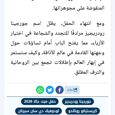
المنقوشة على مجوهراتها.
ومع انتهاء الحفل، يظل اسم جورجينا
رودريجيز مرادفًا للتجدد والشجاعة في اختيار
الأزياء، مما يفتح الباب أمام تساؤلات حول
وجهتها القادمة في عالم الأناقة، وكيف ستستمر
في إبهار العالم بإطلالات تجمع بين الروحانية
والترف المطلق.
شارك
جورجينا رودريجيز
حفل ميت جالا 2026
كريستيانو رونالدو
لودوفيك دي سان سيرنان