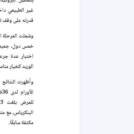
بتعطيل البروتين
غير الطبيعي داخ
قدرته على وقف تط
خمس دول، جميعهم
الوريد كخيار مناس
وأظهرت النتائج 
ال
مكثفة سابقًا.