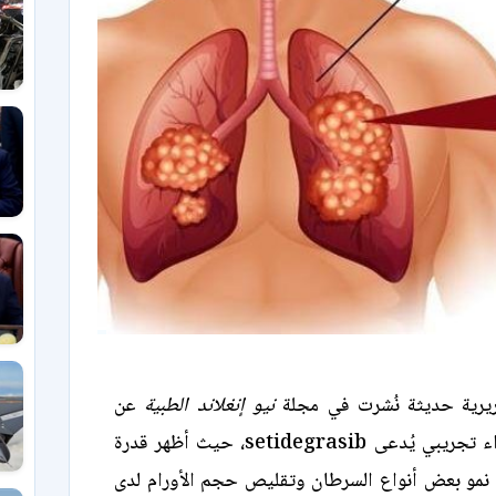
رية حديثة نُشرت في مجلة
نيو إنغلاند الطبية
عن
نتائج مبشّرة لدواء تجريبي يُدعى setidegrasib، حيث أظهر قدرة
 نمو بعض أنواع السرطان وتقليص حجم الأورام لدى