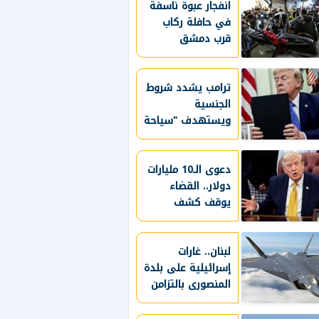
انفجار عبوة ناسفة
في حافلة ركاب
قرب دمشق
ترامب يشدد شروط
الجنسية
ويستهدف "سياحة
الولادة" بقرارات
جديدة
دعوى الـ10 مليارات
دولار.. القضاء
يوقف كشف
سجلات ترامب
المالية
لبنان.. غارات
إسرائيلية على بلدة
المنصورى بالتزامن
مع انتهاء مفاوضات
روما