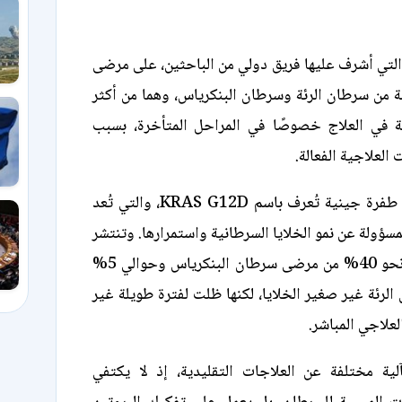
 التي أشرف عليها فريق دولي من الباحثين، على مرضى
 من سرطان الرئة وسرطان البنكرياس، وهما من أكثر
 في العلاج خصوصًا في المراحل المتأخرة، بسبب
العلاجية الفعالة.
ويستهدف الدواء طفرة جينية تُعرف باسم KRAS G12D، والتي تُعد
لمسؤولة عن نمو الخلايا السرطانية واستمرارها. وتنتشر
هذه الطفرة لدى نحو 40% من مرضى سرطان البنكرياس وحوالي 5%
رئة غير صغير الخلايا، لكنها ظلت لفترة طويلة غير
لعلاجي المباشر.
آلية مختلفة عن العلاجات التقليدية، إذ لا يكتفي