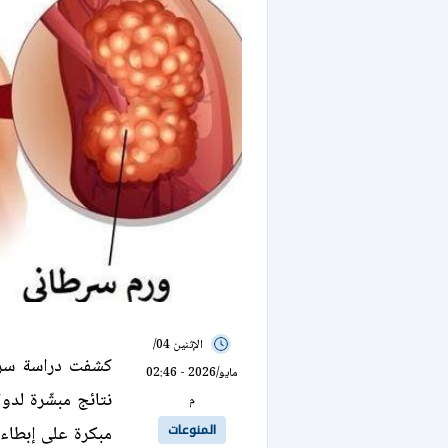
الإثنين 04/
كشفت دراسة سري
مايو/2026 - 02:46
م
المنوعات
مبكرة على إبطاء