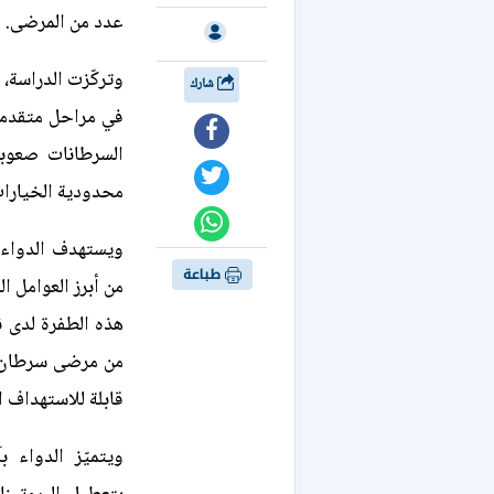
عدد من المرضى.
وتركّزت الدراسة،
شارك
في مراحل متقدمة
السرطانات صعوبة
محدودية الخيارات 
طباعة
من أبرز العوامل ا
من مرضى سرطان ال
قابلة للاستهداف ا
ويتميّز الدواء ب