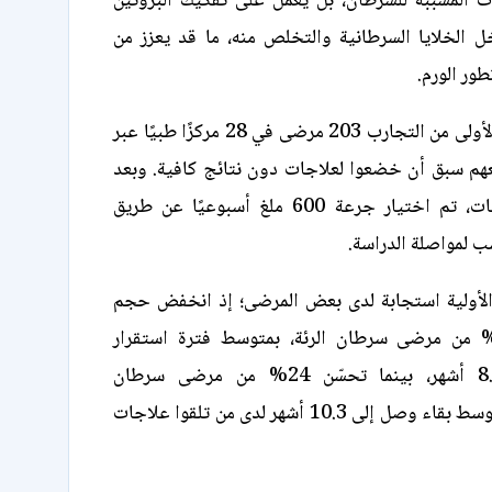
ات المسببة للسرطان، بل يعمل على تفكيك البروتين
ل الخلايا السرطانية والتخلص منه، ما قد يعزز من
ور الورم.
وشملت المرحلة الأولى من التجارب 203 مرضى في 28 مركزًا طبيًا عبر
 سبق أن خضعوا لعلاجات دون نتائج كافية. وبعد
اختبار عدة جرعات، تم اختيار جرعة 600 ملغ أسبوعيًا عن طريق
ب لمواصلة الدراسة.
الأولية استجابة لدى بعض المرضى؛ إذ انخفض حجم
أورام لدى 36% من مرضى سرطان الرئة، بمتوسط فترة استقرار
للمرض بلغت 8.3 أشهر، بينما تحسّن 24% من مرضى سرطان
البنكرياس، مع متوسط بقاء وصل إلى 10.3 أشهر لدى من تلقوا علاجات