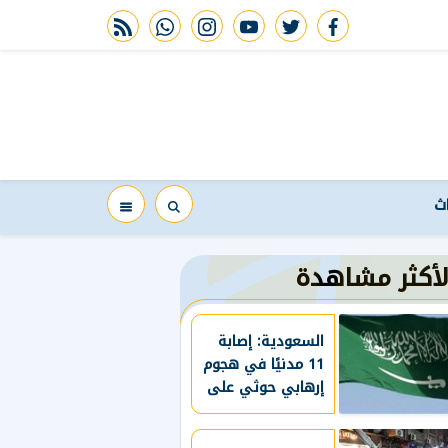
rss feed
whatsapp
instagram
youtube
twitter
facebook
اث
لأكثر مشاهدة
السعودية: إصابة
11 مدنيًا في هجوم
إرهابي حوثي على
نجران