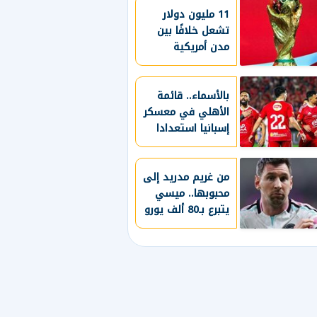
الأوروبية
11 مليون دولار
تشعل خلافًا بين
مدن أمريكية
و"فيفا" بعد
مونديال 2026
بالأسماء.. قائمة
الأهلي في معسكر
إسبانيا استعدادا
للموسم الجديد
من غريم مدريد إلى
محبوبها.. ميسي
يتبرع بـ80 ألف يورو
لضحايا الحرائق