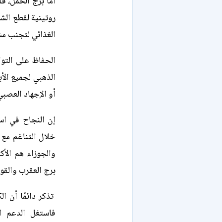
أما برج الحمل، 
روتينية لقطع الشك
الغذائي لتجنب مش
الحفاظ على التوا
الذهبي لجميع الأب
أو الإجهاد العصبي
إن النجاح في است
خلال التناغم مع ا
والجوزاء هم الأك
برج العقرب والق
تذكر دائمًا أن ا
فاستغل الدعم ال