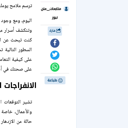
ترسم ملامح يومك 
متابعات__متن
نيوز
اليوم، ومع وجود 
وتنكشف أسرار مه
شارك
كنت تبحث عن الاس
السطور التالية 
على كيفية التعا
على صحتك في أفض
طباعة
الانفراجات 
تشير التوقعات ال
والأعمال، خاصة ل
حالة من الازدهار