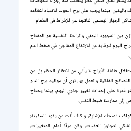
فقد يشعر بقلق صحي عابر يتطلب منه إجراء فحوصات
 باليقين، بينما يجب على برج الحوت الانتباه لنظامه
اكل الجهاز الهضمي الناتجة عن الإفراط في الطعام.
زن بين المجهود البدني والراحة النفسية هو المفتاح
راج اليوم للوقاية من الارتفاع المفاجئ في ضغط الدم
.
غلال طاقة الأبراج لا يأتي من انتظار الحظ، بل من
لنصائح الفلكية والعمل بها. نرى أن مواليد برج الدلو
ثر قدرة على إحداث تغيير جذري اليوم، بينما يحتاج
وس إلى ممارسة ضبط النفس.
لكواكب تمنحك الإشارة، ولكنك أنت من يقود السفينة؛
فلكي لتجاوز العقبات، وكن مرنًا أمام المتغيرات،