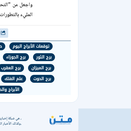
واجعل من "التحف
المليء بالتطورات 
شارك
توقعات الأبراج اليوم
ح
برج الثور
برج الجوزاء
برج الميزان
برج العقرب
برج الحوت
علم الفلك
الأبراج وال
، هي شبكة إخبارية
،وكذلك الأخبار الس