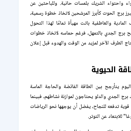
ء واحتواء الشريك بلمسات حانية. وللباحثين عن
يبرز برج الحوت كأبرز المرشحين لاتخاذ خطوة رسمية،
لمادية والعاطفية باتت مهيأة تمامًا لهذا التحول
نصح برج الجدي بالتمهل، فرغم حماسه لاتخاذ خطوات
اج الطرف الآخر لمزيد من الوقت والهدوء قبل إعلان
قة الحيوية
يوم يتأرجح بين الطاقة الفائضة والحاجة الماسة
د برج الجدي والدلو يحتاجون لموازنة نشاطهم، فبينما
 قوية تدفعه للنجاح، يفضل أن يوجهها نحو الرياضات
غا" للابتعاد عن التوتر.