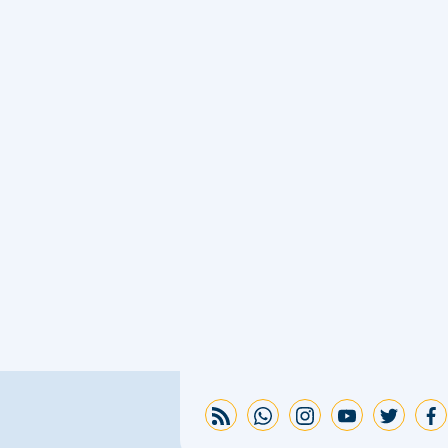
rss feed
whatsapp
instagram
youtube
twitter
facebook