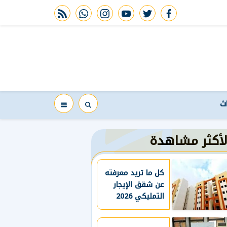
rss feed
whatsapp
instagram
youtube
twitter
facebook
اث
لأكثر مشاهدة
كل ما تريد معرفته
عن شقق الإيجار
التمليكي 2026
قبل التقديم