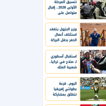
تنسيق المرحلة
الأولى 2026.. إقبال
متواصل على
معامل هندسة
القاهرة لتسجيل
الرغبات
وزير البترول يتفقد
استئناف أعمال
الحفر بحقل البركة
في أسوان ويؤكد:
صعيد مصر على
خريطة الاستثمار
استقبال أسطوري
البترولي
لـ صلاح في تركيا..
شعبية الملك
المصري تتجاوز
المستطيل الأخضر..
اليوم.. قرعة
طرابزون سبور
بطولتي إفريقيا
يسعي لاستعادة
تنطلق بمشاركة
لقب الدوري التركي
الأندية المصرية
وتعزيز حظوظه في
المنافسات