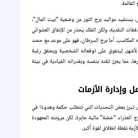
 القائمة.
يستفيد مواليد برج الثور من وضعية "بيت المال"،
ات النقدية، ولكن الفلك يحذر من الإنفاق العشوائي
ه المكاسب. أما برج السرطان، فهو على موعد مع حصد
لأشهر، ليتفوق على توقعاته الشخصية ويحقق رغبة
ها، مما يعزز ثقته بنفسه وبقدراته القيادية في بيئة
ل وإدارة الأزمات
، تبرز بعض التحديات التي تتطلب حكمة وهدوءًا في
رج العذراء "خضة" مالية عابرة، لكن مرونته المعهودة
زمة نقطة انطلاق لقوة أكبر.