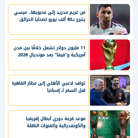
وتعزيز حظوظه في المنافسات
الأوروبية
من غريم مدريد إلى محبوبها.. ميسي
يتبرع بـ80 ألف يورو لضحايا الحرائق
11 مليون دولار تشعل خلافًا بين مدن
أمريكية و"فيفا" بعد مونديال 2026
توافد لاعبي الأهلي إلى مطار القاهرة
قبل السفر لـ إسبانيا
موعد قرعة دوري أبطال إفريقيا
والكونفدرالية والقنوات الناقلة