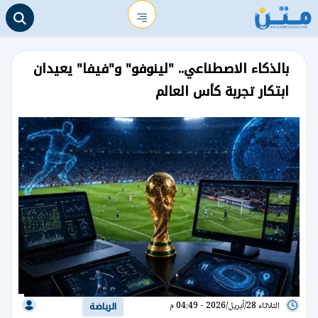
بالذكاء الاصطناعي.. "لينوفو" و"فيفا" يعيدان
ابتكار تجربة كأس العالم
الثلاثاء 28/أبريل/2026 - 04:49 م
الرياضة