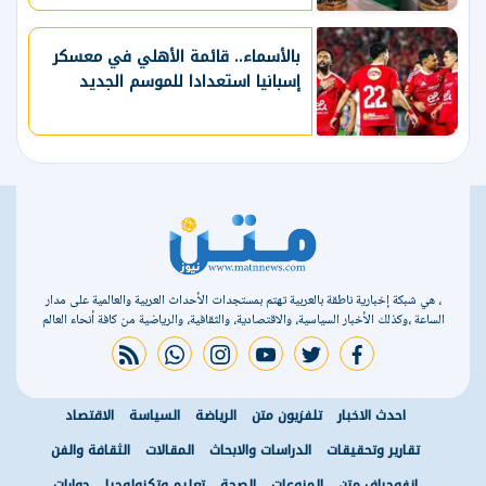
بالأسماء.. قائمة الأهلي في معسكر
إسبانيا استعدادا للموسم الجديد
، هي شبكة إخبارية ناطقة بالعربية تهتم بمستجدات الأحداث العربية والعالمية على مدار
الساعة ،وكذلك الأخبار السياسية، والاقتصادية، والثقافية، والرياضية من كافة أنحاء العالم
rss feed
whatsapp
instagram
youtube
twitter
facebook
احدث الاخبار
تلفزيون متن
الرياضة
السياسة
الاقتصاد
تقارير وتحقيقات
الدراسات والابحاث
المقالات
الثقافة والفن
انفوجراف متن
المنوعات
الصحة
تعليم وتكنولوجيا
حوارات