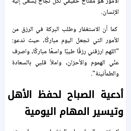
الأمور هو مفتاح حقيقي لكل نجاح يسعى إليه
الإنسان.
كما أن الاستغفار وطلب البركة في الرزق من
الأمور التي تجعل اليوم مباركًا، حيث ندعو:
"اللهم ارزقني رزقًا طيبًا واسعًا مباركًا، واصرف
عنِّي الهموم والأحزان، واملأ قلبي بالسعادة
والطمأنينة".
أدعية الصباح لحفظ الأهل
وتيسير المهام اليومية