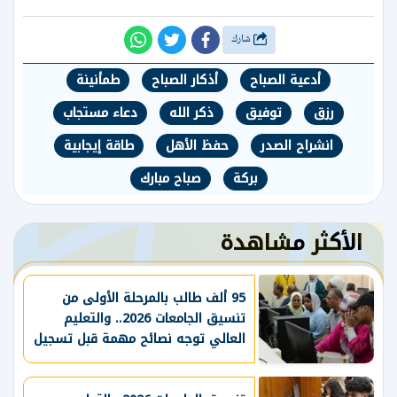
شارك
أدعية الصباح
أذكار الصباح
طمأنينة
رزق
توفيق
ذكر الله
دعاء مستجاب
انشراح الصدر
حفظ الأهل
طاقة إيجابية
بركة
صباح مبارك
الأكثر مشاهدة
95 ألف طالب بالمرحلة الأولى من
تنسيق الجامعات 2026.. والتعليم
العالي توجه نصائح مهمة قبل تسجيل
الرغبات