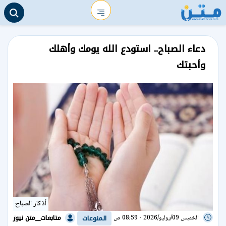
دعاء الصباح.. استودع الله يومك وأهلك
وأحبتك
أذكار الصباح
متابعات__متن نيوز
الخميس 09/يوليو/2026 - 08:59 ص
المنوعات