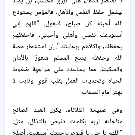
لا يقتصر الدعاء على الرزق فحسب، بل يمتد
ليشمل حفظ النفس والأهل، فالمؤمن يستودع
الله أحبته كل صباح، فيقول: "اللهم إني
أستودعك نفسي وأهلي وأحبتي، فاحفظهم
بحفظك، واكلأهم برعايتك". إن استشعار معية
الله وحفظه يمنح المسلم شعورًا بالأمان
والسكينة، مما يساعده على مواجهة ضغوط
الحياة وتحديات العمل بقلب قوي وثابت لا
يهتز أمام الصعاب.
وفي صبيحة الثلاثاء، يكرر العبد الصالح
مناجاته لربه بكلمات تفيض بالتذلل، مثل:
"اللهم يا حي يا قيوم، برحمتك أستغيث، أصلح