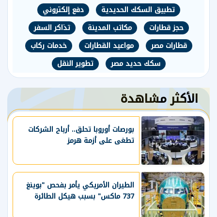
تطبيق السكك الحديدية
دفع إلكتروني
حجز قطارات
مكاتب المدينة
تذاكر السفر
قطارات مصر
مواعيد القطارات
خدمات ركاب
سكك حديد مصر
تطوير النقل
الأكثر مشاهدة
بورصات أوروبا تحلق.. أرباح الشركات
تطغى على أزمة هرمز
الطيران الأمريكي يأمر بفحص "بوينغ
737 ماكس" بسبب هيكل الطائرة