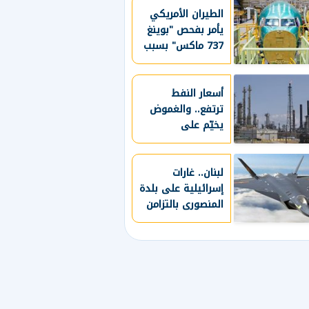
الطيران الأمريكي
يأمر بفحص "بوينغ
737 ماكس" بسبب
هيكل الطائرة
أسعار النفط
ترتفع.. والغموض
يخيّم على
مفاوضات مضيق
هرمز
لبنان.. غارات
إسرائيلية على بلدة
المنصورى بالتزامن
مع انتهاء مفاوضات
روما