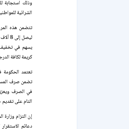
وذلك استجابة للم
الشرائية للمواطني
تتضمن هذه المرح
ليصل إ
يسهم في تخفيف 
كريمة لكافة الدرج
تعتمد الحكومة ف
تضمن صرف المستح
في الصرف ويعزز م
التام على تقديم 
إن التزام وزارة 
دعائم الاستقرار 