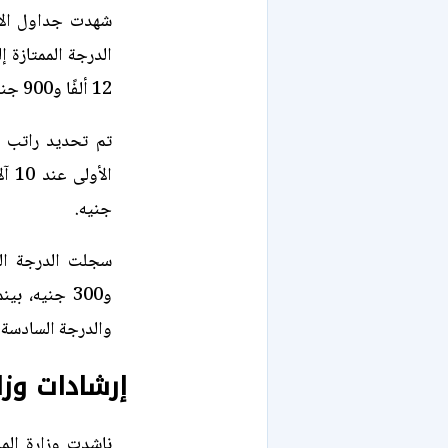
شهدت جداول الأج
12 ألفًا و900 جنيه.
جنيه.
والدرجة السادسة عند 8 آلاف و0
إرشادات وزا
ناشدت وزارة الما