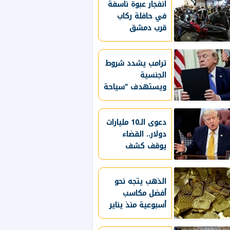
انفجار عبوة ناسفة
في حافلة ركاب
قرب دمشق
ترامب يشدد شروط
الجنسية
ويستهدف "سياحة
الولادة" بقرارات
جديدة
دعوى الـ10 مليارات
دولار.. القضاء
يوقف كشف
سجلات ترامب
المالية
الذهب يتجه نحو
أفضل مكاسب
أسبوعية منذ يناير