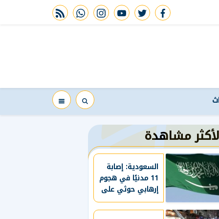
rss feed
whatsapp
instagram
youtube
twitter
facebook
اث
لأكثر مشاهدة
السعودية: إصابة
11 مدنيًا في هجوم
إرهابي حوثي على
نجران