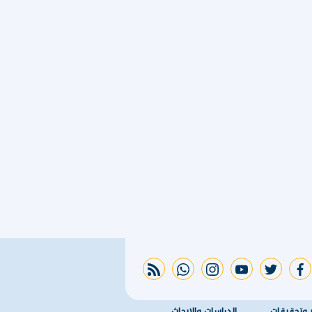
rss feed
whatsapp
instagram
youtube
twitter
facebook
ر وتحقيقات
الدراسات والابحاث