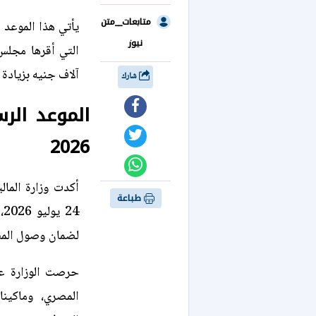
متابعات__متن
يأتي هذا الموعد 
نيوز
آلاف جنيه بزيادة 
شارك
الموعد الر
2026
أكدت وزارة المال
طباعة
4
لضمان وصول المس
حرصت الوزارة عل
المصري، وماكين