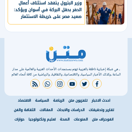
الأوروبية
وزير البترول يتفقد استئناف أعمال
الحفر بحقل البركة في أسوان ويؤكد:
صعيد مصر على خريطة الاستثمار
البترولي
، هي شبكة إخبارية ناطقة بالعربية تهتم بمستجدات الأحداث العربية والعالمية على مدار
الساعة ،وكذلك الأخبار السياسية، والاقتصادية، والثقافية، والرياضية من كافة أنحاء العالم
rss feed
whatsapp
instagram
youtube
twitter
facebook
احدث الاخبار
تلفزيون متن
الرياضة
السياسة
الاقتصاد
تقارير وتحقيقات
الدراسات والابحاث
المقالات
الثقافة والفن
انفوجراف متن
المنوعات
الصحة
تعليم وتكنولوجيا
حوارات