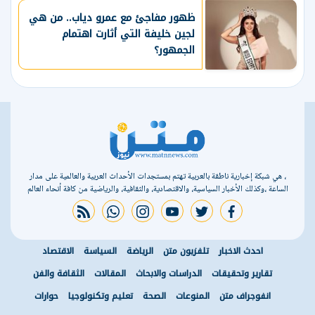
ظهور مفاجئ مع عمرو دياب.. من هي
لجين خليفة التي أثارت اهتمام
الجمهور؟
، هي شبكة إخبارية ناطقة بالعربية تهتم بمستجدات الأحداث العربية والعالمية على مدار
الساعة ،وكذلك الأخبار السياسية، والاقتصادية، والثقافية، والرياضية من كافة أنحاء العالم
rss feed
whatsapp
instagram
youtube
twitter
facebook
احدث الاخبار
تلفزيون متن
الرياضة
السياسة
الاقتصاد
تقارير وتحقيقات
الدراسات والابحاث
المقالات
الثقافة والفن
انفوجراف متن
المنوعات
الصحة
تعليم وتكنولوجيا
حوارات