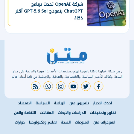
شركة OpenAI تحدث برنامج
ChatGPT بنموذج GPT-5.6 Sol أكثر
ذكاءً
، هي شبكة إخبارية ناطقة بالعربية تهتم بمستجدات الأحداث العربية والعالمية على مدار
الساعة ،وكذلك الأخبار السياسية، والاقتصادية، والثقافية، والرياضية من كافة أنحاء العالم
rss feed
whatsapp
instagram
youtube
twitter
facebook
احدث الاخبار
تلفزيون متن
الرياضة
السياسة
الاقتصاد
تقارير وتحقيقات
الدراسات والابحاث
المقالات
الثقافة والفن
انفوجراف متن
المنوعات
الصحة
تعليم وتكنولوجيا
حوارات