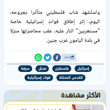
واستُشهد شاب فلسطيني متأثرا بجروحه،
اليوم، إثر إطلاق قوات إسرائيلية خاصة
"مستعربين" النار عليه، عقب محاصرتها منزلا
في بلدة اليامون غرب جنين.
شارك
إسرائيل
فلسطين
محتل
سرقة
القدس المحتلة
قوات إسرائيلية
الأكثر مشاهدة