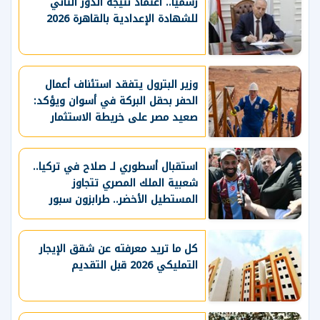
رسميًا.. اعتماد نتيجة الدور الثاني
للشهادة الإعدادية بالقاهرة 2026
وزير البترول يتفقد استئناف أعمال
الحفر بحقل البركة في أسوان ويؤكد:
صعيد مصر على خريطة الاستثمار
البترولي
استقبال أسطوري لـ صلاح في تركيا..
شعبية الملك المصري تتجاوز
المستطيل الأخضر.. طرابزون سبور
يسعي لاستعادة لقب الدوري التركي
وتعزيز حظوظه في المنافسات
الأوروبية
كل ما تريد معرفته عن شقق الإيجار
التمليكي 2026 قبل التقديم