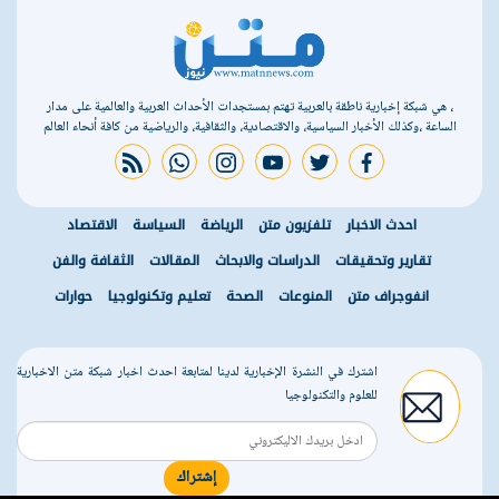
، هي شبكة إخبارية ناطقة بالعربية تهتم بمستجدات الأحداث العربية والعالمية على مدار
الساعة ،وكذلك الأخبار السياسية، والاقتصادية، والثقافية، والرياضية من كافة أنحاء العالم
rss feed
whatsapp
instagram
youtube
twitter
facebook
احدث الاخبار
تلفزيون متن
الرياضة
السياسة
الاقتصاد
تقارير وتحقيقات
الدراسات والابحاث
المقالات
الثقافة والفن
انفوجراف متن
المنوعات
الصحة
تعليم وتكنولوجيا
حوارات
اشترك في النشرة الإخبارية لدينا لمتابعة احدث اخبار شبكة متن الاخبارية
للعلوم والتكنولوجيا
إشتراك
r