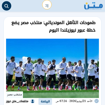
طموحات التأهل المونديالي: منتخب مصر يضع
خطة عبور نيوزيلندا اليوم
منتخب مصر
متابعات__متن نيوز
الأحد 21/يونيو/2026 - 07:24 ص
الرياضة