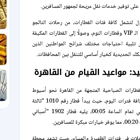
على توفير خدمات نقل مريحة لجمهور المسافرين.
ل لتشمل كافة فئات القطارات، من رحلات التالجو
الفاخرة وقطارات الـ VIP وقطارات النوم، وصولًا إلى القطارات المكيفة
 تلبية احتياجات مختلف شرائح المواطنين الذين
ك الحديدية كخيار أساسي للتنقل بين المحافظات.
د: مواعيد القيام من القاهرة
قطارات الصباحية المتجهة من القاهرة نحو أسيوط
وأسوان لتغطي كافة فترات اليوم، حيث يبدأ قطار رقم 1010 "ثالثة
مكيفة" رحلته في تمام الساعة 00:05، يليه قطار 1902 "أسباني
ن.
حلات في فترات الظهيرة والمساء، حيث تشهد محطة