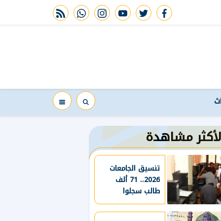
rss feed
whatsapp
instagram
youtube
twitter
facebook
اث
لأكثر مشاهدة
تنسيق الجامعات
2026.. 71 ألف
طالب سجلوا
رغباتهم وموعد
غلق المرحلة