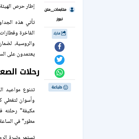
إطار حرص الهيئة 
متابعات__متن
نيوز
تأتي هذه الجداو
شارك
والروسية، لضمان
يعتمدون على السك
رحلات الصعي
طباعة
تتنوع مواعيد ال
مطور" في الساعة 00:20، مما يوفر خيارات مبكرة للمسافري
تستمر وتيرة الر