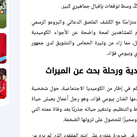
 متزامنًا مع الكشف الملصق الدعائي والبرومو الرسمي
م للمشاهدين لمحة واضحة عن الأجواء الكوميدية
مل، مما زاد من وتيرة الحماس والتشويق لدى جمهور
ي وبيومي فؤاد.
ية ورحلة بحث عن الميراث
لم في إطار من الكوميديا الاجتماعية، حول شخصية
مها الفنان بيومي فؤاد، وهو رجل أعمال يعيش حياة
ط والتنظيم، وتتغير حياته جذريًا بعد وفاة عمته التي
 ومحيرًا للحصول على ثروتها الضخمة.
في ضرورة عثوره على ابنه المفقود الذي لم يره من