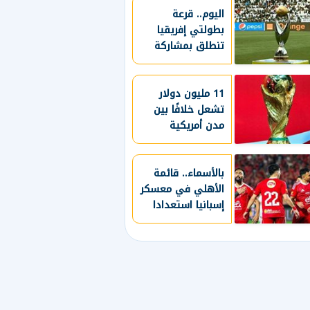
اليوم.. قرعة
طرابزون سبور
بطولتي إفريقيا
يسعي لاستعادة
تنطلق بمشاركة
لقب الدوري التركي
الأندية المصرية
وتعزيز حظوظه في
المنافسات
الأوروبية
11 مليون دولار
تشعل خلافًا بين
مدن أمريكية
و"فيفا" بعد
مونديال 2026
بالأسماء.. قائمة
الأهلي في معسكر
إسبانيا استعدادا
للموسم الجديد