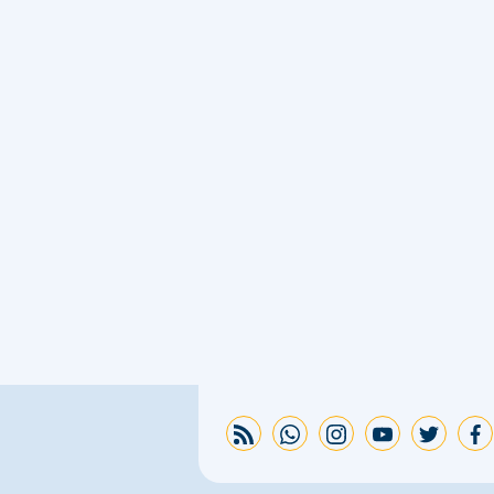
rss feed
whatsapp
instagram
youtube
twitter
facebook