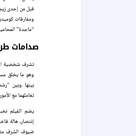
قبل من إحدى زيجا
ومفارقات كوميدي
“ماجدة” المحامية
صدامات طري
تشرف شخصية المح
وهو ما يخلق مسا
بينها وبين “رشد
تعاملهما مع الأمور
يضم الفيلم نخبة
إنتصار، هالة فاخ
ضيوف الشرف مثل 