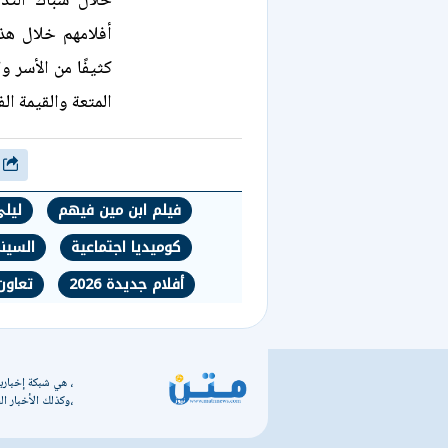
خلال شباك التذ
أفلامهم خلال هذه
كثيفًا من الأسر 
المتعة والقيمة الف
شارك
فيلم ابن مين فيهم
ليل
كوميديا اجتماعية
السينم
أفلام جديدة 2026
تعاون
، هي شبكة إخبارية
،وكذلك الأخبار الس