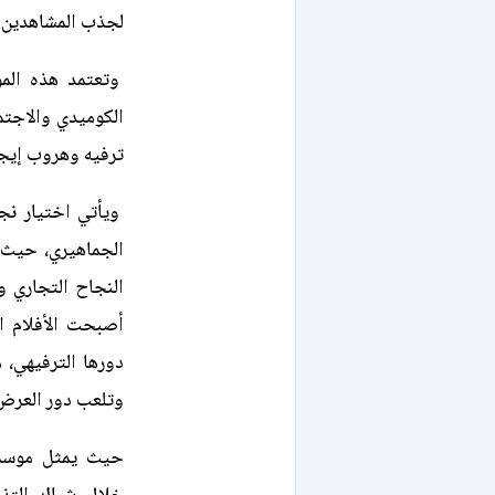
لجذب المشاهدين.
وتعتمد هذه الم
الكوميدي والاجتما
ترفيه وهروب إيجا
ويأتي اختيار نج
الجماهيري، حيث ت
النجاح التجاري وا
أصبحت الأفلام ا
دورها الترفيهي، 
وتلعب دور العرض 
حيث يمثل موسم 