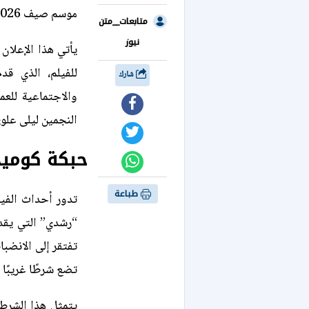
موسم صيف 2026، وسط توقعات بإقبال جماهيري كبير.
متابعات__متن
نيوز
يأتي هذا الإعلان
للفيلم، الذي قد
شارك
والاجتماعية للع
النجمين ليلى علو
حبكة كوميد
طباعة
تدور أحداث الفي
“رشدي” التي يقد
تفتقر إلى الانضبا
تضع شرطًا غريبًا
يتمثل هذا الشرط 