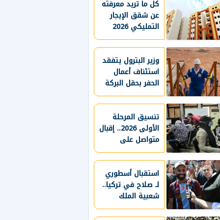
كل ما تريد معرفته
عن شقق الإيجار
التمليكي 2026
قبل التقديم
وزير البترول يتفقد
استئناف أعمال
الحفر بحقل البركة
في أسوان ويؤكد:
صعيد مصر على
تنسيق المرحلة
خريطة الاستثمار
البترولي
الأولى 2026.. إقبال
متواصل على
معامل هندسة
القاهرة لتسجيل
الرغبات
استقبال أسطوري
لـ صلاح في تركيا..
شعبية الملك
المصري تتجاوز
المستطيل الأخضر..