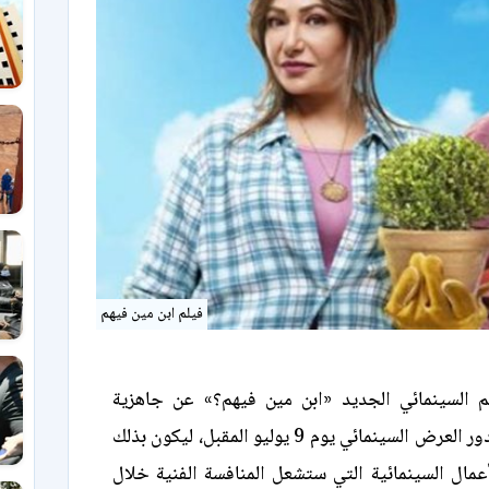
فيلم ابن مين فيهم
م السينمائي الجديد «ابن مين فيهم؟» عن جاهزية
العمل للطرح في دور العرض السينمائي يوم 9 يوليو المقبل، ليكون بذلك
لأعمال السينمائية التي ستشعل المنافسة الفنية خلال