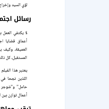
لؤي السيد وإخرا
رسائل اجتما
لا يكتفي العمل 
أعماق قضايا اجت
العميقة، وكيف ي
المستقبل، كل ذلك
يعتبر هذا الفيلم 
اللذين نجحا في 
حامل” و”شوجر داد
أعمال توازن بين ا