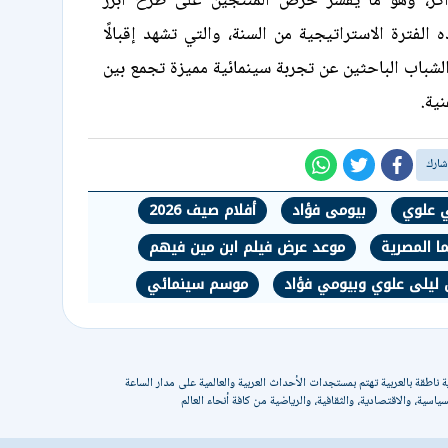
اكر، وهو ما يفسر حرص المنتجين على طرح أبرز
 الفترة الاستراتيجية من السنة، والتي تشهد إقبالًا
والشباب الباحثين عن تجربة سينمائية مميزة تجمع بين
نية.
ي علوي
بيومى فؤاد
أفلام صيف 2026
ا المصرية
موعد عرض فيلم ابن مين فيهم
 ليلى علوي وبيومي فؤاد
موسم سينمائي
 ناطقة بالعربية تهتم بمستجدات الأحداث العربية والعالمية على مدار الساعة
ياسية، والاقتصادية، والثقافية، والرياضية من كافة أنحاء العالم