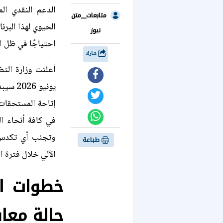
الدعم النقدي ال
متابعات__متن
الحيوي لهذا البرن
نيوز
احتياجًا في ظل ال
شارك
أعلنت وزارة الت
إتاحة المستحقات 
في كافة أنحاء ا
وتجنب أي تكدس أ
طباعة
الآلي خلال فترة 
خطوات ال
حالة معا