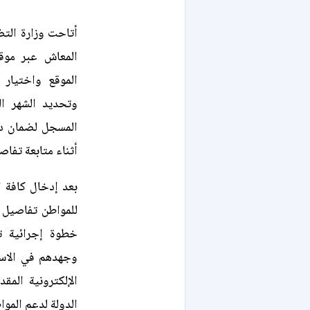
أتاحت وزارة التض
المعاش عبر موق
الموقع واختيار 
وتحديد الشهر ال
المسجل لضمان دق
أثناء متابعة تفا
بعد إدخال كافة ا
للمواطن تفاصيل 
خطوة إجرائية ت
وجهدهم في الاست
الإلكترونية المق
الدولة لدعم المو