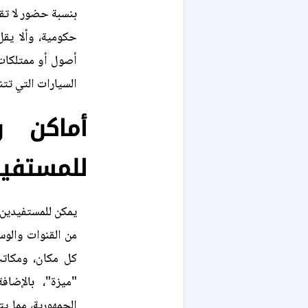
أصول أو ممتلكات 
السيارات التي تتن
أماكن 
للمستفيد
يمكن للمستفيدين
من القنوات والوس
كل مكان، ومكاتب
"ميزة"، بالإضا
الجمهورية، مما ي