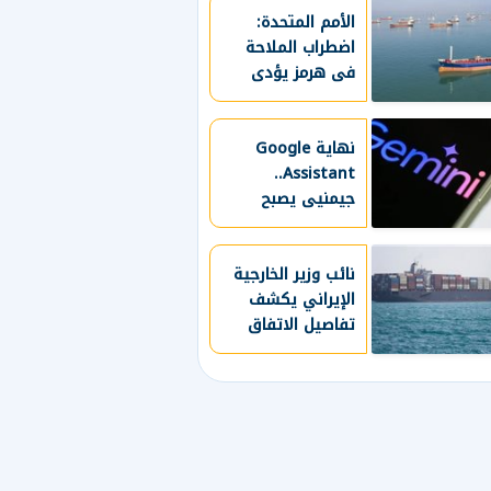
الأمم المتحدة:
اضطراب الملاحة
فى هرمز يؤدى
لتراجع 95% من
صادرات الغاز
الطبيعى
نهاية Google
Assistant..
جيمنيى يصبح
المساعد الذكي
الوحيد على هواتف
أندرويد
نائب وزير الخارجية
الإيراني يكشف
تفاصيل الاتفاق
بشأن فتح مضيق
هرمز ومدفوعات
العبور