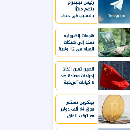
رئيس تيليجرام
يتهم مبتزًا
بالتسبب فى حذف
التطبيق مؤقتًا من
متجر آبل
هجمات إلكترونية
تمتد إلى شبكات
المياه فى 12 ولاية
أمريكية
الصين تعلن اتخاذ
إجراءات مضادة ضد
6 كيانات أمريكية
بيتكوين تستقر
فوق 64 ألف دولار
مع ترقب اتفاق
لإعادة فتح مضيق
هرمز