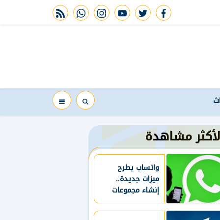
rss feed
whatsapp
instagram
youtube
twitter
facebook
اث
لأكثر مشاهدة
واتساب يطرح
ميزات جديدة..
إنشاء مجموعات
فرعية ومواعيد
لانتهاء التصويت