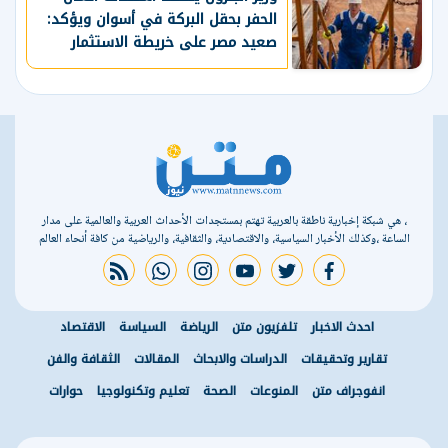
الحفر بحقل البركة في أسوان ويؤكد:
صعيد مصر على خريطة الاستثمار
البترولي
، هي شبكة إخبارية ناطقة بالعربية تهتم بمستجدات الأحداث العربية والعالمية على مدار
الساعة ،وكذلك الأخبار السياسية، والاقتصادية، والثقافية، والرياضية من كافة أنحاء العالم
rss feed
whatsapp
instagram
youtube
twitter
facebook
احدث الاخبار
تلفزيون متن
الرياضة
السياسة
الاقتصاد
تقارير وتحقيقات
الدراسات والابحاث
المقالات
الثقافة والفن
انفوجراف متن
المنوعات
الصحة
تعليم وتكنولوجيا
حوارات