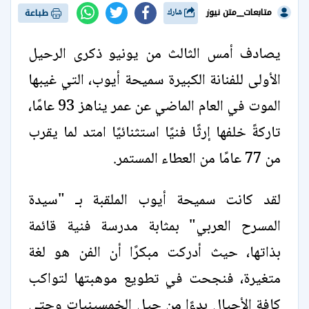
متابعات__متن نيوز
شارك
طباعة
يصادف أمس الثالث من يونيو ذكرى الرحيل
الأولى للفنانة الكبيرة سميحة أيوب، التي غيبها
الموت في العام الماضي عن عمر يناهز 93 عامًا،
تاركةً خلفها إرثًا فنيًا استثنائيًا امتد لما يقرب
من 77 عامًا من العطاء المستمر.
لقد كانت سميحة أيوب الملقبة بـ "سيدة
المسرح العربي" بمثابة مدرسة فنية قائمة
بذاتها، حيث أدركت مبكرًا أن الفن هو لغة
متغيرة، فنجحت في تطويع موهبتها لتواكب
كافة الأجيال بدءًا من جيل الخمسينيات وحتى