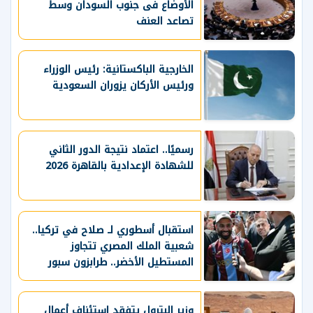
الأوضاع فى جنوب السودان وسط
تصاعد العنف
الخارجية الباكستانية: رئيس الوزراء
ورئيس الأركان يزوران السعودية
رسميًا.. اعتماد نتيجة الدور الثاني
للشهادة الإعدادية بالقاهرة 2026
استقبال أسطوري لـ صلاح في تركيا..
شعبية الملك المصري تتجاوز
المستطيل الأخضر.. طرابزون سبور
يسعي لاستعادة لقب الدوري التركي
وتعزيز حظوظه في المنافسات
الأوروبية
وزير البترول يتفقد استئناف أعمال