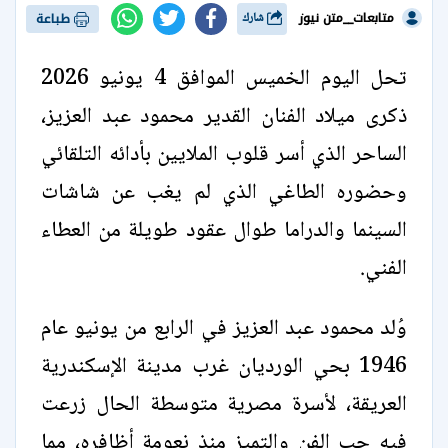
متابعات__متن نيوز
شارك
طباعة
تحل اليوم الخميس الموافق 4 يونيو 2026
ذكرى ميلاد الفنان القدير محمود عبد العزيز،
الساحر الذي أسر قلوب الملايين بأدائه التلقائي
وحضوره الطاغي الذي لم يغب عن شاشات
السينما والدراما طوال عقود طويلة من العطاء
الفني.
وُلد محمود عبد العزيز في الرابع من يونيو عام
1946 بحي الورديان غرب مدينة الإسكندرية
العريقة، لأسرة مصرية متوسطة الحال زرعت
فيه حب الفن والتميز منذ نعومة أظافره، مما