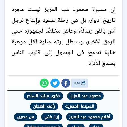
إن مسيرة محمود عبد العزيز ليست مجرد
تاريخ أدوار، بل هي رحلة صمود وإبداع لرجل
آمن بالفن رسالةً، وعاش مخلصًا لجمهوره حتى
الرمق الأخير، وسيظل إرثه منارة لكل موهبة
شابة تطمح في الوصول إلى قلوب الناس
بصدق الأداء.
شارك
محمود عبد العزيز
ذكرى ميلاد الساحر
السينما المصرية
رأفت الهجان
أفلام محمود عبد العزيز
إرث فني
فن مصري