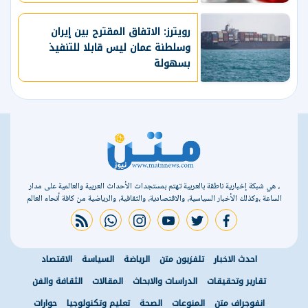
رويترز: الاتفاق المقترح بين إيران
وسلطنة عمان ليس قابلا للتنفيذ
بسهولة
، هي شبكة إخبارية ناطقة بالعربية تهتم بمستجدات الأحداث العربية والعالمية على مدار
الساعة ،وكذلك الأخبار السياسية، والاقتصادية، والثقافية، والرياضية من كافة أنحاء العالم
rss feed
whatsapp
instagram
youtube
twitter
facebook
احدث الاخبار
تلفزيون متن
الرياضة
السياسة
الاقتصاد
تقارير وتحقيقات
الدراسات والابحاث
المقالات
الثقافة والفن
انفوجراف متن
المنوعات
الصحة
تعليم وتكنولوجيا
حوارات