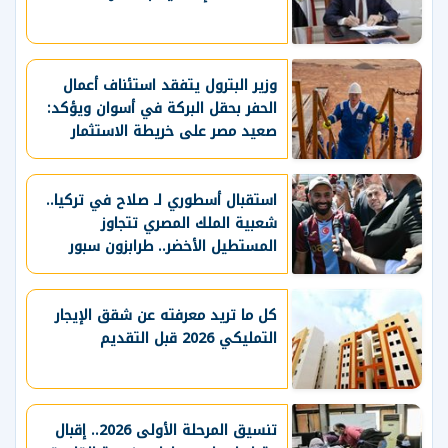
وزير البترول يتفقد استئناف أعمال
الحفر بحقل البركة في أسوان ويؤكد:
صعيد مصر على خريطة الاستثمار
البترولي
استقبال أسطوري لـ صلاح في تركيا..
شعبية الملك المصري تتجاوز
المستطيل الأخضر.. طرابزون سبور
يسعي لاستعادة لقب الدوري التركي
وتعزيز حظوظه في المنافسات
الأوروبية
كل ما تريد معرفته عن شقق الإيجار
التمليكي 2026 قبل التقديم
تنسيق المرحلة الأولى 2026.. إقبال