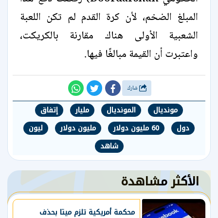
المبلغ الضخم، لأن كرة القدم لم تكن اللعبة
الشعبية الأولى هناك مقارنة بالكريكت،
واعتبرت أن القيمة مبالغًا فيها.
شارك
مونديال
المونديال
مليار
إتفاق
دول
60 مليون دولار
مليون دولار
ليون
شاهد
الأكثر مشاهدة
محكمة أمريكية تلزم ميتا بحذف