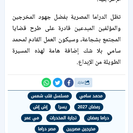
تظل الدراما المصرية بفضل جهود المخرجين
والمؤلفين المبدعين قادرة على طرح قضايا
المجتمع بشجاعة، وسيكون العمل القادم لمحمد
سامي بلا شك إضافة هامة لهذه المسيرة
الطويلة من الإبداع.
شارك
محمد سامي
مسلسل قلب شمس
رمضان 2027
يسرا
إش إش
دراما رمضان
تجارة المخدرات
مي عمر
مخرجين مصريين
مصر دراما