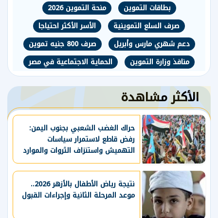
بطاقات التموين
منحة التموين 2026
صرف السلع التموينية
الأسر الأكثر احتياجا
دعم شهري مارس وأبريل
صرف 800 جنيه تموين
منافذ وزارة التموين
الحماية الاجتماعية في مصر
الأكثر مشاهدة
حراك الغضب الشعبي بجنوب اليمن:
رفض قاطع لاستمرار سياسات
التهميش واستنزاف الثروات والموارد
الحيوية
نتيجة رياض الأطفال بالأزهر 2026..
موعد المرحلة الثانية وإجراءات القبول