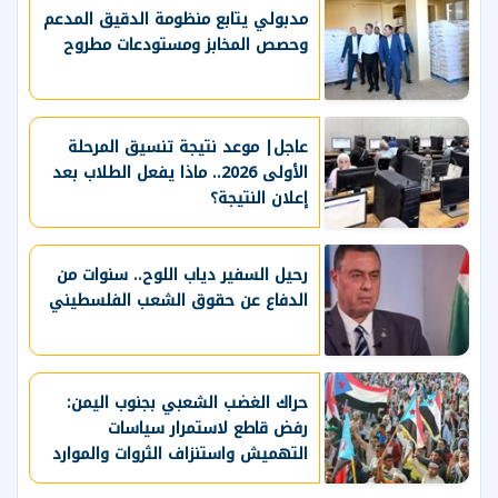
مدبولي يتابع منظومة الدقيق المدعم
وحصص المخابز ومستودعات مطروح
عاجل| موعد نتيجة تنسيق المرحلة
الأولى 2026.. ماذا يفعل الطلاب بعد
إعلان النتيجة؟
رحيل السفير دياب اللوح.. سنوات من
الدفاع عن حقوق الشعب الفلسطيني
حراك الغضب الشعبي بجنوب اليمن:
رفض قاطع لاستمرار سياسات
التهميش واستنزاف الثروات والموارد
الحيوية