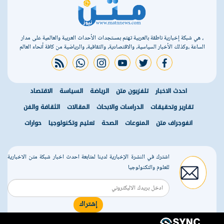
، هي شبكة إخبارية ناطقة بالعربية تهتم بمستجدات الأحداث العربية والعالمية على مدار
الساعة ،وكذلك الأخبار السياسية، والاقتصادية، والثقافية، والرياضية من كافة أنحاء العالم
rss feed
whatsapp
instagram
youtube
twitter
facebook
احدث الاخبار
تلفزيون متن
الرياضة
السياسة
الاقتصاد
تقارير وتحقيقات
الدراسات والابحاث
المقالات
الثقافة والفن
انفوجراف متن
المنوعات
الصحة
تعليم وتكنولوجيا
حوارات
اشترك في النشرة الإخبارية لدينا لمتابعة احدث اخبار شبكة متن الاخبارية
للعلوم والتكنولوجيا
إشتراك
r