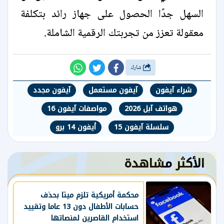
السهل جدًا الحصول على جهاز رائد بتكلفة
معقولة تعزز من تجربتك الرقمية الشاملة.
شارك
شراء آيفون
آيفون مستعمل
آيفون مجدد
هواتف آبل 2026
مواصفات آيفون 16
سلسلة آيفون 15
أيفون 14 برو
الأكثر مشاهدة
محكمة أمريكية تلزم ميتا بحذف
حسابات الأطفال دون 13 عاما وتقييد
استخدام القاصرين لمنصاتها