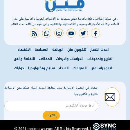
، هي شبكة إخبارية ناطقة بالعربية تهتم بمستجدات الأحداث العربية والعالمية على مدار
الساعة ،وكذلك الأخبار السياسية، والاقتصادية، والثقافية، والرياضية من كافة أنحاء العالم
rss feed
whatsapp
instagram
youtube
twitter
facebook
احدث الاخبار
تلفزيون متن
الرياضة
السياسة
الاقتصاد
تقارير وتحقيقات
الدراسات والابحاث
المقالات
الثقافة والفن
انفوجراف متن
المنوعات
الصحة
تعليم وتكنولوجيا
حوارات
اشترك في النشرة الإخبارية لدينا لمتابعة احدث اخبار شبكة متن الاخبارية
للعلوم والتكنولوجيا
إشتراك
r
© 2021 matnnews.com All Rights Reserved. |