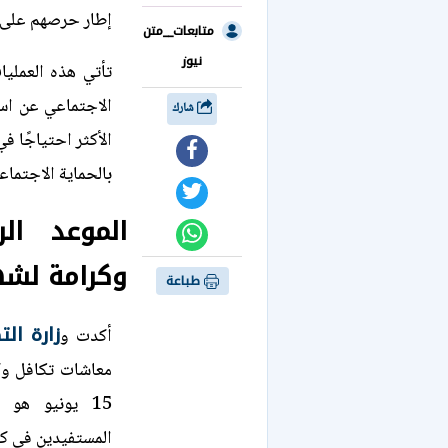
إطار حرصهم على ت
متابعات__متن
نيوز
تأتي هذه العمليات
الاجتماعي عن است
شارك
الأكثر احتياجًا ف
بالحماية الاجتماعي
الموعد ا
وكرامة لشهر ي
طباعة
زارة ال
أكدت و
15 يونيو هو 
المستفيدين في كا