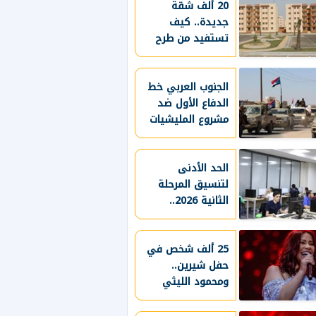
20 ألف شقة
جديدة.. كيف
تستفيد من طرح
الإسكان بالإيجار
2026؟
الجنوب العربي خط
الدفاع الأول ضد
مشروع المليشيات
الإرهابية والتمدد
الإيراني
الحد الأدنى
لتنسيق المرحلة
الثانية 2026..
توقعات علمي
وأدبي
25 ألف شخص في
حفل شيرين..
ومحمود الليثي
يكشف مفاجأة
الجمهور