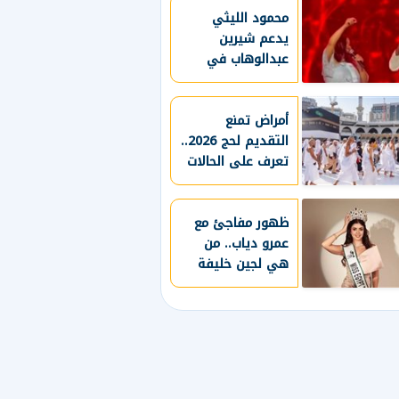
محمود الليثي
يدعم شيرين
عبدالوهاب في
الساحل الشمالي..
مفاجأة على
المسرح
أمراض تمنع
التقديم لحج 2026..
تعرف على الحالات
المحظورة
ظهور مفاجئ مع
عمرو دياب.. من
هي لجين خليفة
التي أثارت اهتمام
الجمهور؟