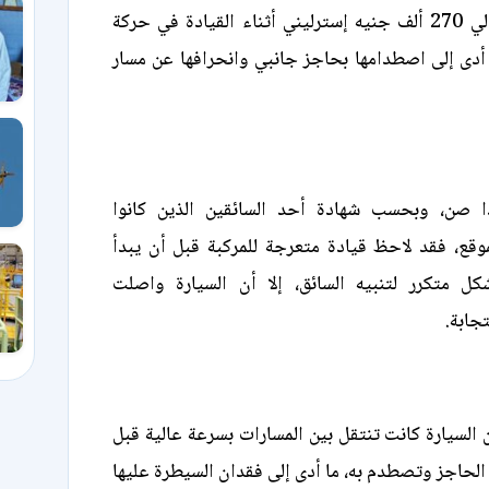
تُقدَّر قيمتها بحوالي 270 ألف جنيه إسترليني أثناء القيادة في حركة
 أدى إلى اصطدامها بحاجز جانبي وانحرافها عن مسار
صن، وبحسب شهادة أحد السائقين الذين كانوا
وقع، فقد لاحظ قيادة متعرجة للمركبة قبل أن يبدأ
كل متكرر لتنبيه السائق، إلا أن السيارة واصلت
جابة.
السيارة كانت تنتقل بين المسارات بسرعة عالية قبل
الحاجز وتصطدم به، ما أدى إلى فقدان السيطرة عليها