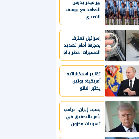
بيراميدز يدرس
القاصرين لمنصاتها
التعاقد مع يوسف
النصيري
إسرائيل تعترف
بعجزها أمام تهديد
المسيرات: خطر بالغ
ولا نملك له حلا
كاملا
تقارير استخباراتية
أمريكية: بوتين
يختبر الناتو
بالهجوم على دولة
بالحلف
بسبب إيران.. ترامب
يأمر بالتحقيق في
تسريبات مخزون
الذخائر الأمريكية