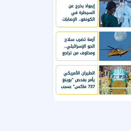
إيبولا يخرج عن
السيطرة في
الكونغو.. الإصابات
تتجاوز 4 آلاف حالة
أزمة تضرب سلاح
الجو الإسرائيلي..
ومخاوف من تراجع
الجاهزية العسكرية
الطيران الأمريكي
يأمر بفحص "بوينغ
737 ماكس" بسبب
هيكل الطائرة