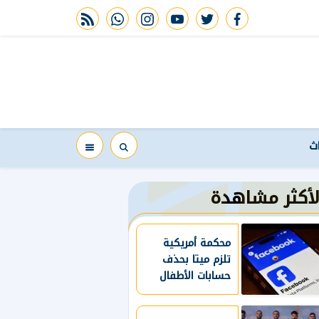
rss feed
whatsapp
instagram
youtube
twitter
facebook
اث
لأكثر مشاهدة
محكمة أمريكية
تلزم ميتا بحذف
حسابات الأطفال
دون 13 عاما
وتقييد استخدام