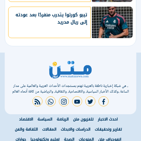
تيبو كورتوا يتدرب منفردًا بعد عودته
إلى ريال مدريد
، هي شبكة إخبارية ناطقة بالعربية تهتم بمستجدات الأحداث العربية والعالمية على مدار
الساعة ،وكذلك الأخبار السياسية، والاقتصادية، والثقافية، والرياضية من كافة أنحاء العالم
rss feed
whatsapp
instagram
youtube
twitter
facebook
احدث الاخبار
تلفزيون متن
الرياضة
السياسة
الاقتصاد
تقارير وتحقيقات
الدراسات والابحاث
المقالات
الثقافة والفن
انفوجراف متن
المنوعات
الصحة
تعليم وتكنولوجيا
حوارات