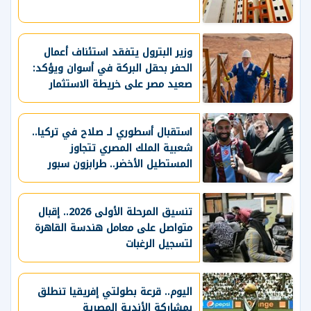
وزير البترول يتفقد استئناف أعمال
الحفر بحقل البركة في أسوان ويؤكد:
صعيد مصر على خريطة الاستثمار
البترولي
استقبال أسطوري لـ صلاح في تركيا..
شعبية الملك المصري تتجاوز
المستطيل الأخضر.. طرابزون سبور
يسعي لاستعادة لقب الدوري التركي
وتعزيز حظوظه في المنافسات
الأوروبية
تنسيق المرحلة الأولى 2026.. إقبال
متواصل على معامل هندسة القاهرة
لتسجيل الرغبات
اليوم.. قرعة بطولتي إفريقيا تنطلق
بمشاركة الأندية المصرية