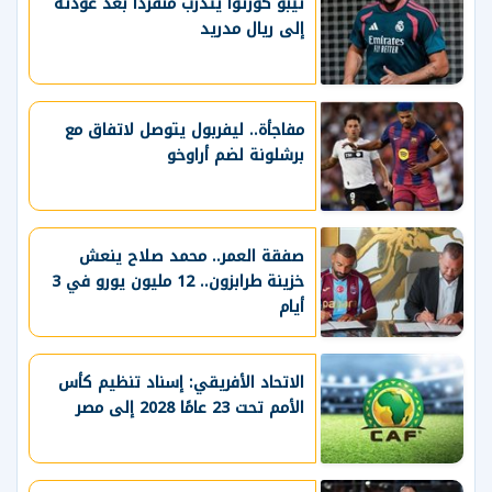
تيبو كورتوا يتدرب منفردًا بعد عودته
إلى ريال مدريد
مفاجأة.. ليفربول يتوصل لاتفاق مع
برشلونة لضم أراوخو
صفقة العمر.. محمد صلاح ينعش
خزينة طرابزون.. 12 مليون يورو في 3
أيام
الاتحاد الأفريقي: إسناد تنظيم كأس
الأمم تحت 23 عامًا 2028 إلى مصر