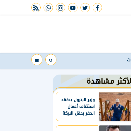
rss feed
whatsapp
instagram
youtube
twitter
facebook
اث
لأكثر مشاهدة
وزير البترول يتفقد
استئناف أعمال
الحفر بحقل البركة
في أسوان ويؤكد:
صعيد مصر على