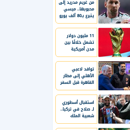
خريطة الاستثمار
من غريم مدريد إلى
البترولي
محبوبها.. ميسي
يتبرع بـ80 ألف يورو
لضحايا الحرائق
11 مليون دولار
تشعل خلافًا بين
مدن أمريكية
و"فيفا" بعد
مونديال 2026
توافد لاعبي
الأهلي إلى مطار
القاهرة قبل السفر
لـ إسبانيا
استقبال أسطوري
لـ صلاح في تركيا..
شعبية الملك
المصري تتجاوز
المستطيل الأخضر..