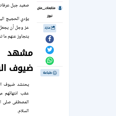
صعيد جبل عرفات 
متابعات__متن
نيوز
يؤدي الحجيج اليو
عز وجل أن يجعل ح
شارك
يتجاوز عنهم ما تق
مشهد إ
ضيوف ال
طباعة
يحتشد ضيوف الر
عقب انتهائهم من
المصطفى صلى الله
السلام.