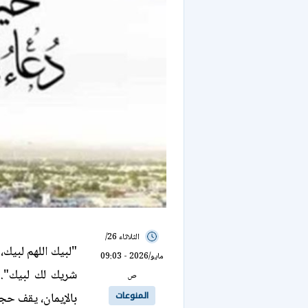
الثلاثاء 26/
"لبيك اللهم لبيك،
مايو/2026 - 09:03
شريك لك لبيك"..
ص
المنوعات
بالإيمان، يقف حج