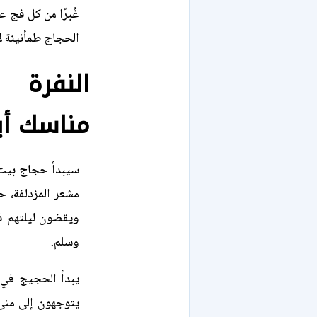
غُبرًا من كل فج 
الحجاج طمأنينة ل
النفرة 
مناسك أي
سيبدأ حجاج بيت ا
مشعر المزدلفة، 
ويقضون ليلتهم في
وسلم.
يبدأ الحجيج في 
يتوجهون إلى منى