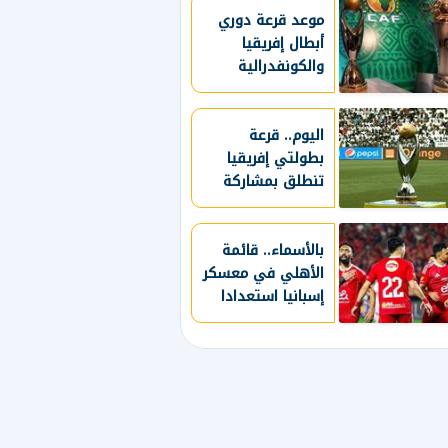
طرابزون سبور
موعد قرعة دوري
أبطال إفريقيا
يسعي لاستعادة
والكونفدرالية
لقب الدوري التركي
والقنوات الناقلة
وتعزيز حظوظه في
المنافسات
الأوروبية
اليوم.. قرعة
بطولتي إفريقيا
تنطلق بمشاركة
الأندية المصرية
بالأسماء.. قائمة
الأهلي في معسكر
إسبانيا استعدادا
للموسم الجديد