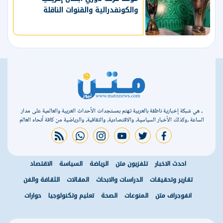
والكونفدرالية والقنوات الناقلة
، هي شبكة إخبارية ناطقة بالعربية تهتم بمستجدات الأحداث العربية والعالمية على مدار
الساعة ،وكذلك الأخبار السياسية، والاقتصادية، والثقافية، والرياضية من كافة أنحاء العالم
rss feed
whatsapp
instagram
youtube
twitter
facebook
احدث الاخبار
تلفزيون متن
الرياضة
السياسة
الاقتصاد
تقارير وتحقيقات
الدراسات والابحاث
المقالات
الثقافة والفن
انفوجراف متن
المنوعات
الصحة
تعليم وتكنولوجيا
حوارات