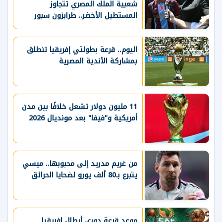
شعبية الملك المصري تتجاوز
المستطيل الأخضر.. طرابزون سبور
يسعي لاستعادة لقب الدوري التركي
وتعزيز حظوظه في المنافسات
الأوروبية
اليوم.. قرعة بطولتي إفريقيا تنطلق
بمشاركة الأندية المصرية
11 مليون دولار تشعل خلافًا بين مدن
أمريكية و"فيفا" بعد مونديال 2026
من غريم مدريد إلى محبوبها.. ميسي
يتبرع بـ80 ألف يورو لضحايا الحرائق
موعد قرعة دوري أبطال إفريقيا