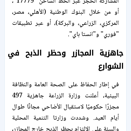
المشاركة الحجز عبر الخط الساخن "17779"،
أو من خلال البنوك الوطنية (الأهلي، مصر،
المركزي، الزراعي، والبركة)، أو عبر تطبيقات
"فوري" و"انستا باي".
جاهزية المجازر وحظر الذبح في
الشوارع
في إطار الحفاظ على الصحة العامة والنظافة
البيئية، أعلنت وزارة الزراعة جاهزية 497
مجزرًا حكوميًا لاستقبال الأضاحي مجانًا طوال
أيام العيد. وشددت وزارتا التنمية المحلية
والبيئة على الالتزام بحظر الذبح خارج المجازر،