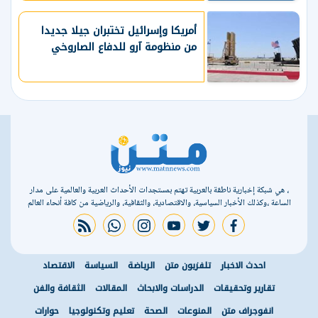
أمريكا وإسرائيل تختبران جيلا جديدا
من منظومة آرو للدفاع الصاروخي
، هي شبكة إخبارية ناطقة بالعربية تهتم بمستجدات الأحداث العربية والعالمية على مدار
الساعة ،وكذلك الأخبار السياسية، والاقتصادية، والثقافية، والرياضية من كافة أنحاء العالم
rss feed
whatsapp
instagram
youtube
twitter
facebook
احدث الاخبار
تلفزيون متن
الرياضة
السياسة
الاقتصاد
تقارير وتحقيقات
الدراسات والابحاث
المقالات
الثقافة والفن
انفوجراف متن
المنوعات
الصحة
تعليم وتكنولوجيا
حوارات