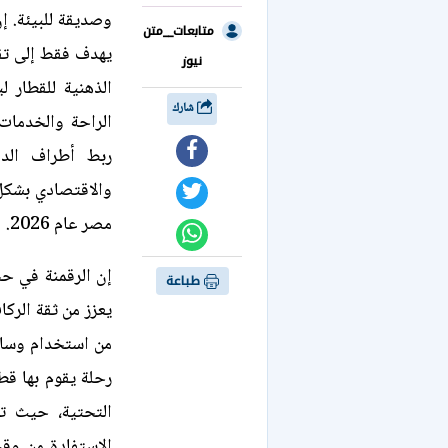
وصديقة للبيئة. إن
متابعات__متن
يهدف فقط إلى تقل
نيوز
الذهنية للقطار
شارك
الراحة والخدمات
ربط أطراف الدو
والاقتصادي بشكل 
مصر عام 2026.
إن الرقمنة في حج
طباعة
يعزز من ثقة الرك
من استخدام وسائل
رحلة يقوم بها قط
التحتية، حيث تو
الاستفادة من وقت