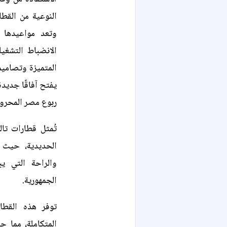
النوعية من القط
وتعد مواعيدها ا
الانضباط التشغي
المتميزة وتصاميمه
يفتح آفاقًا جديد
ربوع مصر المحرو
تُمثل قطارات تا
الحديدية، حيث ت
والراحة التي ي
الجمهورية.
توفر هذه القطا
المتكاملة، مما ج