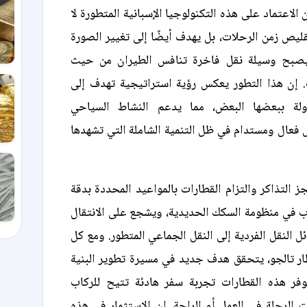
 الاعتماد على هذه التكنولوجيا الإسبانية المتطورة لا
يص زمن الرحلات، بل يهدف أيضًا إلى تغيير الصورة
 ليصبح وسيلة نقل فاخرة تنافس الطيران من حيث
. إن هذا التطور يعكس رؤية استراتيجية تهدف إلى
لة ببعضها البعض، مما يدعم النشاط السياحي
فعال ومستدام في ظل التنمية الشاملة التي تشهدها
ز التذاكر والتزام القطارات بالمواعيد المحددة بدقة
اب في منظومة السكك الحديدية، ويشجع على الانتقال
 النقل الفردية إلى النقل الجماعي المتطور. ومع كل
ار تالجو، يتحقق هدف جديد في مسيرة تطوير البنية
فر هذه القطارات تجربة سفر هادئة تتيح للركاب
 الرحلة في العمل أو الراحة. إن الاستثمار في هذه