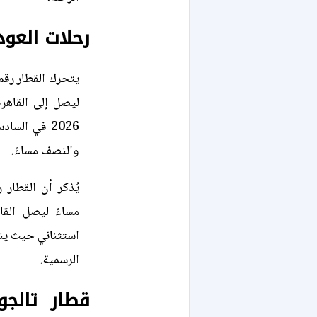
رحلات العود
ليصل إلى القاهرة
2026 في الس
والنصف مساءً.
مساءً ليصل الق
استثنائي حيث ينط
الرسمية.
قطار تالج