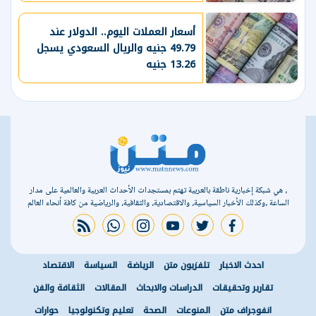
أسعار العملات اليوم.. الدولار عند
49.79 جنيه والريال السعودي يسجل
13.26 جنيه
، هي شبكة إخبارية ناطقة بالعربية تهتم بمستجدات الأحداث العربية والعالمية على مدار
الساعة ،وكذلك الأخبار السياسية، والاقتصادية، والثقافية، والرياضية من كافة أنحاء العالم
rss feed
whatsapp
instagram
youtube
twitter
facebook
احدث الاخبار
تلفزيون متن
الرياضة
السياسة
الاقتصاد
تقارير وتحقيقات
الدراسات والابحاث
المقالات
الثقافة والفن
انفوجراف متن
المنوعات
الصحة
تعليم وتكنولوجيا
حوارات