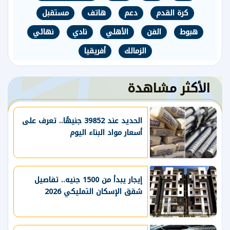
كرة القدم
دعم
هاتف
مستقبل
هبوط
الفن
الأهلي
نادي
نهائي
الزمالك
أفريقيا
الأكثر مشاهدة
الحديد عند 39852 جنيهًا.. تعرف على
أسعار مواد البناء اليوم
إيجار يبدأ من 1500 جنيه.. تفاصيل
شقق الإسكان التمليكي 2026